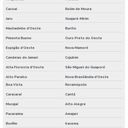
Cacoal
Rolim de Moura
Jaru
Guajará-Mirim
Machadinho d'Oeste
Buritis
Pimenta Bueno
Ouro Preto do Oeste
Espigão d'Oeste
Nova Mamoré
Candeias do Jamari
Cujubim
Alta Floresta d'Oeste
São Miguel do Guaporé
Alto Paraíso
Nova Brasilândia d'Oeste
Boa Vista
Rorainópolis
Caracaraí
Cantá
Mucajaí
Alto Alegre
Pacaraima
Amajari
Bonfim
Iracema