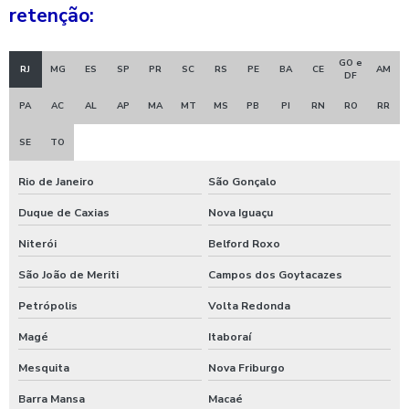
retenção:
Valvula gaveta flangeada preço
Válvula gaveta globo
GO e
RJ
MG
ES
SP
PR
SC
RS
PE
BA
CE
AM
DF
Válvula gaveta preço
PA
AC
AL
AP
MA
MT
MS
PB
PI
RN
RO
RR
Válvula gaveta para saneamento
SE
TO
Válvula gaveta tipo flangeada
Rio de Janeiro
São Gonçalo
Válvula gaveta tipo flangeada 6 polegadas
Duque de Caxias
Nova Iguaçu
Válvula gaveta tipo flangeada 6 polegadas preço
Niterói
Belford Roxo
São João de Meriti
Campos dos Goytacazes
Válvula gaveta tipo flangeada preço
Petrópolis
Volta Redonda
Válvula gaveta tipo flangeada valor
Magé
Itaboraí
Válvula gaveta valor
Mesquita
Nova Friburgo
Válvula globo
Barra Mansa
Macaé