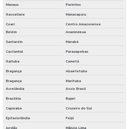
Manaus
Parintins
Itacoatiara
Manacapuru
Coari
Centro Amazonense
Belém
Ananindeua
Santarém
Marabá
Castanhal
Parauapebas
Itaituba
Cametá
Bragança
Abaetetuba
Bragança
Marituba
Acrelândia
Assis Brasil
Brasiléia
Bujari
Capixaba
Cruzeiro do Sul
Epitaciolândia
Feijó
Jordão
Mâncio Lima