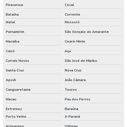
Piracuruca
Cocal
Batalha
Corrente
Natal
Mossoró
Parnamirim
São Gonçalo do Amarante
Macaíba
Ceará-Mirim
Caicó
Açu
Currais Novos
São José de Mipibu
Santa Cruz
Nova Cruz
Apodi
João Câmara
Canguaretama
Touros
Macau
Pau dos Ferros
Extremoz
Baraúna
Porto Velho
Ji-Paraná
Ariquemes
Vilhena