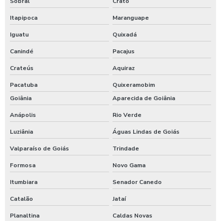
Sobral
Crato
Itapipoca
Maranguape
Iguatu
Quixadá
Canindé
Pacajus
Crateús
Aquiraz
Pacatuba
Quixeramobim
Goiânia
Aparecida de Goiânia
Anápolis
Rio Verde
Luziânia
Águas Lindas de Goiás
Valparaíso de Goiás
Trindade
Formosa
Novo Gama
Itumbiara
Senador Canedo
Catalão
Jataí
Planaltina
Caldas Novas