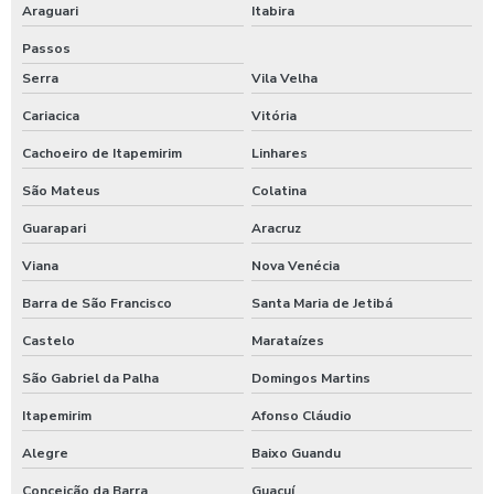
Araguari
Itabira
Válvula de retenção 100mm valor
Passos
Válvula de retenção 150mm
Serra
Vila Velha
Cariacica
Vitória
Válvula de retenção 150mm ferro fundido
Cachoeiro de Itapemirim
Linhares
Válvula de retenção 4 polegadas
São Mateus
Colatina
Válvula de retenção 4 polegadas flangeada
Guarapari
Aracruz
Válvula de retenção 400mm
Viana
Nova Venécia
Válvula de retenção 5 polegadas
Barra de São Francisco
Santa Maria de Jetibá
Válvula de retenção 6
Castelo
Marataízes
Válvula de retenção para água
São Gabriel da Palha
Domingos Martins
Itapemirim
Afonso Cláudio
Válvula de retenção para água quente
Alegre
Baixo Guandu
Válvula de retenção para águas pluviais
Conceição da Barra
Guaçuí