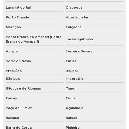
Laranjal do Jari
Oiapoque
Porto Grande
Vitória do Jari
Mazagão
Calçoene
Pedra Branca do Amapari (Pedra
Tartarugalzinho
Branca do Amaparí)
Amapá
Ferreira Gomes
Serra do Navio
Cutias
Pracuúba
Itaubal
São Luís
Imperatriz
São José de Ribamar
Timon
Caixas
Codó
Paço do Lumiar
Açailândia
Bacabal
Balsas
Barra do Corda
Pinheiro