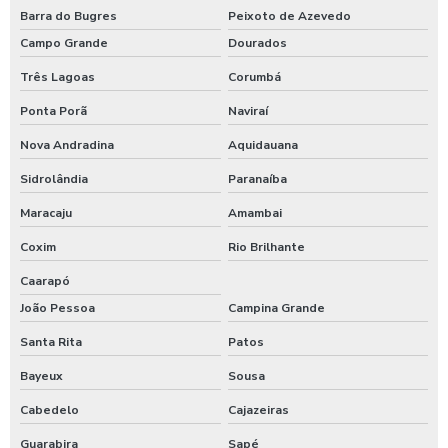
Barra do Bugres
Peixoto de Azevedo
Campo Grande
Dourados
Três Lagoas
Corumbá
Ponta Porã
Naviraí
Nova Andradina
Aquidauana
Sidrolândia
Paranaíba
Maracaju
Amambai
Coxim
Rio Brilhante
Caarapó
João Pessoa
Campina Grande
Santa Rita
Patos
Bayeux
Sousa
Cabedelo
Cajazeiras
Guarabira
Sapé