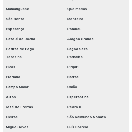
Mamanguape
Queimadas
São Bento
Monteiro
Esperança
Pombal
Catolé do Rocha
Alagoa Grande
Pedras de Fogo
Lagoa Seca
Teresina
Parnaíba
Picos
Piripiri
Floriano
Barras
Campo Maior
União
Altos
Esperantina
José de Freitas
Pedro II
Oeiras
São Raimundo Nonato
Miguel Alves
Luís Correia