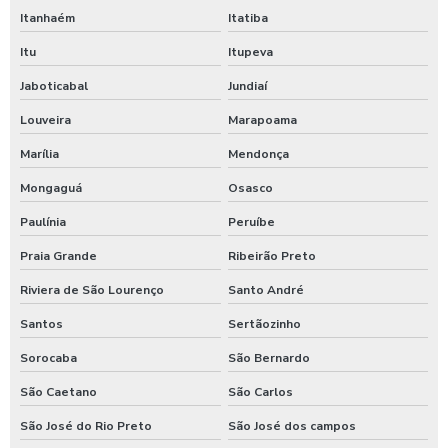
Itanhaém
Itatiba
Válvulas de bloqueio
Itu
Itupeva
Válvulas saneamento
Jaboticabal
Jundiaí
Válvulas para sistema de incêndio
Louveira
Marapoama
Válvulas para sistema de incêndio hidrante
Marília
Mendonça
Ventosa de alta performance
Mongaguá
Osasco
Paulínia
Peruíbe
Praia Grande
Ribeirão Preto
Riviera de São Lourenço
Santo André
Santos
Sertãozinho
Sorocaba
São Bernardo
São Caetano
São Carlos
São José do Rio Preto
São José dos campos