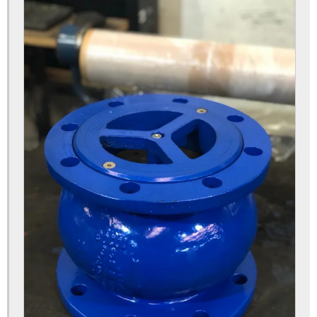
Válvula de alívio de pressão
Válvula de alívio de pressão água
Válvula de alívio de pressão regulável
Válvula de altitude
Válvula antecipadora de onda
Válvula de boia
Válvula de boia alta vazão
Válvula boia industrial
Válvula controladora de bomba
Válvula controladora de nível
Válvula de controle
Válvula de controle de fluxo