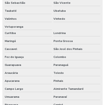
São Sebastião
São Vicente
Taubaté
Ubatuba
Valinhos
Vinhedo
Votuporanga
Curitiba
Londrina
Maringá
Ponta Grossa
Cascavel
São José dos Pinhais
Foz do Iguaçu
Colombo
Guarapuava
Paranaguá
Araucária
Toledo
Apucarana
Pinhais
Campo Largo
Almirante Tamandaré
Umuarama
Paranavaí
Piraquara
Cambé