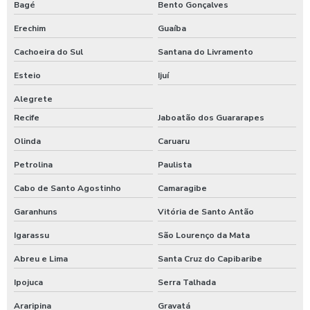
Bagé
Bento Gonçalves
Erechim
Guaíba
Cachoeira do Sul
Santana do Livramento
Esteio
Ijuí
Alegrete
Recife
Jaboatão dos Guararapes
Olinda
Caruaru
Petrolina
Paulista
Cabo de Santo Agostinho
Camaragibe
Garanhuns
Vitória de Santo Antão
Igarassu
São Lourenço da Mata
Abreu e Lima
Santa Cruz do Capibaribe
Ipojuca
Serra Talhada
Araripina
Gravatá