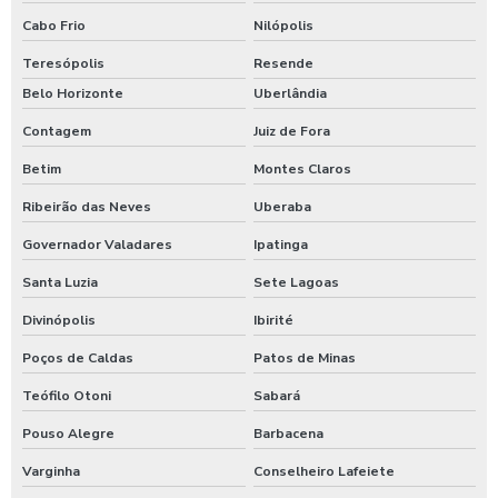
Válvula globo flangeada
Cabo Frio
Nilópolis
Válvula limitadora de vazão
Teresópolis
Resende
Belo Horizonte
Uberlândia
Válvula on off
Contagem
Juiz de Fora
Válvula redutora de pressão
Betim
Montes Claros
Válvula redutora de pressão 2 polegadas
Ribeirão das Neves
Uberaba
Válvula redutora de pressão água
Governador Valadares
Ipatinga
Válvula redutora de pressão caixa d água
Santa Luzia
Sete Lagoas
Válvula redutora de pressão para purificador
Divinópolis
Ibirité
Poços de Caldas
Patos de Minas
Válvula reguladora de vazão
Teófilo Otoni
Sabará
Válvula reguladora de vazão unidirecional
Pouso Alegre
Barbacena
Válvula de retenção 100mm
Varginha
Conselheiro Lafeiete
Válvula de retenção 100mm preço