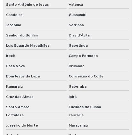
Santo Antônio de Jesus
Valença
Candeias
Guanambi
Jacobina
Serrinha
Senhor do Bonfim
Dias d'Ávila
Luís Eduardo Magalhães
Itapetinga
Irecê
Campo Formoso
Casa Nova
Brumado
Bom Jesus da Lapa
Conceição do Coité
Itamaraju
Itaberaba
Cruz das Almas
Ipirá
Santo Amaro
Euclides da Cunha
Fortaleza
caucacia
Juazeiro do Norte
Maracanaú