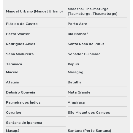
Marechal Thaumaturgo
Manoel Urbano (Manuel Urbano)
(Taumaturgo, Thaumaturgo)
Plácido de Castro
Porto Acre
Porto Walter
Rio Branco*
Rodrigues Alves
Santa Rosa do Purus
Sena Madureira
Senador Guiomard
Tarauacá
Xapuri
Maceió
Maragogi
Atalaia
Batalha
Delmiro Gouveia
Mata Grande
Palmeira dos Índios
Arapiraca
Coruripe
São Miguel dos Campos
Santana do Ipanema
Macapá
Santana (Porto Santana)