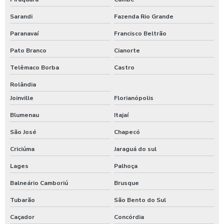
Sarandi
Fazenda Rio Grande
Paranavaí
Francisco Beltrão
Pato Branco
Cianorte
Telêmaco Borba
Castro
Rolândia
Joinville
Florianópolis
Blumenau
Itajaí
São José
Chapecó
Criciúma
Jaraguá do sul
Lages
Palhoça
Balneário Camboriú
Brusque
Tubarão
São Bento do Sul
Caçador
Concórdia