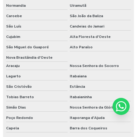
Normandia
Uiramutã
Caroebe
São João da Baliza
São Luís
Candeias do Jamari
Cujubim
Alta Floresta d'Oeste
São Miguel do Guaporé
Alto Paraíso
Nova Brasilândia d'Oeste
Aracaju
Nossa Senhora do Socorro
Lagarto
Itabaiana
São Cristóvão
Estância
Tobias Barreto
Itabaianinha
Simão Dias
Nossa Senhora da Glória
Poço Redondo
Itaporanga d'Ajuda
Capela
Barra dos Coqueiros