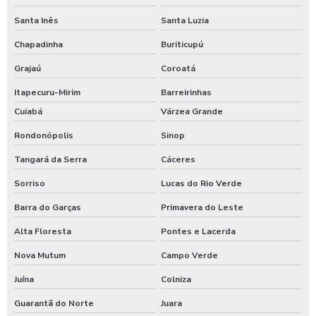
Santa Inês
Santa Luzia
Chapadinha
Buriticupú
Grajaú
Coroatá
Itapecuru-Mirim
Barreirinhas
Cuiabá
Várzea Grande
Rondonópolis
Sinop
Tangará da Serra
Cáceres
Sorriso
Lucas do Rio Verde
Barra do Garças
Primavera do Leste
Alta Floresta
Pontes e Lacerda
Nova Mutum
Campo Verde
Juína
Colniza
Guarantã do Norte
Juara