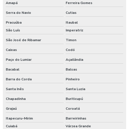
Amapá
Ferreira Gomes
Serra do Navio
Cutias
Pracuúba
Itaubal
São Luís
Imperatriz
São José de Ribamar
Timon
Caixas
Codó
Paço do Lumiar
Açailândia
Bacabal
Balsas
Barra do Corda
Pinheiro
Santa Inês
Santa Luzia
Chapadinha
Buriticupú
Grajaú
Coroatá
Itapecuru-Mirim
Barreirinhas
Cuiabá
Várzea Grande