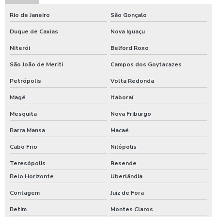
Válvula gaveta para saneamento
Rio de Janeiro
São Gonçalo
Duque de Caxias
Nova Iguaçu
Válvula gaveta tipo flangeada
Niterói
Belford Roxo
Válvula gaveta tipo flangeada 6 polegadas
São João de Meriti
Campos dos Goytacazes
Válvula gaveta tipo flangeada 6 polegadas preço
Petrópolis
Volta Redonda
Válvula gaveta tipo flangeada preço
Magé
Itaboraí
Válvula gaveta tipo flangeada valor
Mesquita
Nova Friburgo
Válvula gaveta valor
Barra Mansa
Macaé
Válvula globo
Cabo Frio
Nilópolis
Teresópolis
Resende
Válvula globo flangeada
Belo Horizonte
Uberlândia
Válvula limitadora de vazão
Contagem
Juiz de Fora
Válvula on off
Betim
Montes Claros