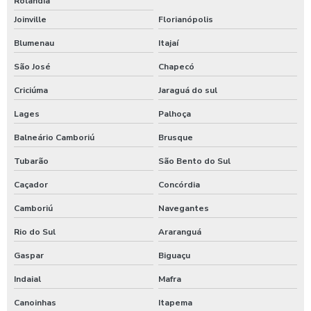
Rolândia
Joinville
Florianópolis
Blumenau
Itajaí
São José
Chapecó
Criciúma
Jaraguá do sul
Lages
Palhoça
Balneário Camboriú
Brusque
Tubarão
São Bento do Sul
Caçador
Concórdia
Camboriú
Navegantes
Rio do Sul
Araranguá
Gaspar
Biguaçu
Indaial
Mafra
Canoinhas
Itapema