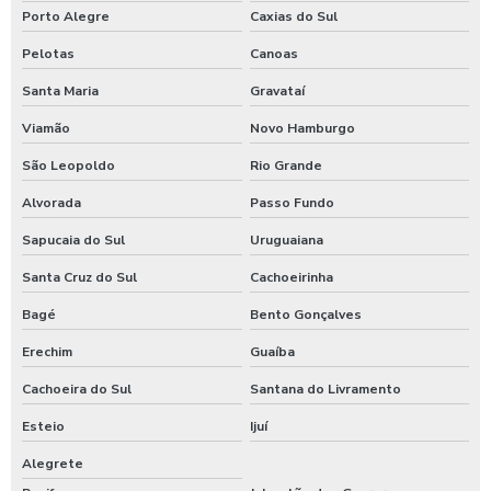
Porto Alegre
Caxias do Sul
Pelotas
Canoas
Santa Maria
Gravataí
Viamão
Novo Hamburgo
São Leopoldo
Rio Grande
Alvorada
Passo Fundo
Sapucaia do Sul
Uruguaiana
Santa Cruz do Sul
Cachoeirinha
Bagé
Bento Gonçalves
Erechim
Guaíba
Cachoeira do Sul
Santana do Livramento
Esteio
Ijuí
Alegrete