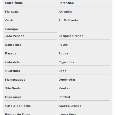
Sidrolândia
Paranaíba
Maracaju
Amambai
Coxim
Rio Brilhante
Caarapó
João Pessoa
Campina Grande
Santa Rita
Patos
Bayeux
Sousa
Cabedelo
Cajazeiras
Guarabira
Sapé
Mamanguape
Queimadas
São Bento
Monteiro
Esperança
Pombal
Catolé do Rocha
Alagoa Grande
Pedras de Fogo
Lagoa Seca