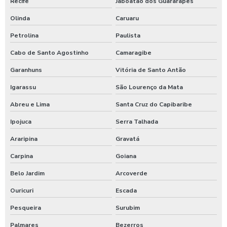
Recife
Jaboatão dos Guararapes
Olinda
Caruaru
Petrolina
Paulista
Cabo de Santo Agostinho
Camaragibe
Garanhuns
Vitória de Santo Antão
Igarassu
São Lourenço da Mata
Abreu e Lima
Santa Cruz do Capibaribe
Ipojuca
Serra Talhada
Araripina
Gravatá
Carpina
Goiana
Belo Jardim
Arcoverde
Ouricuri
Escada
Pesqueira
Surubim
Palmares
Bezerros