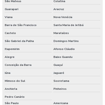
São Mateus
Colatina
Válvula de retenção 4 polegadas
Guarapari
Aracruz
Válvula de retenção 4 polegadas flangeada
Viana
Nova Venécia
Barra de São Francisco
Santa Maria de Jetibá
Válvula de retenção 400mm
Castelo
Marataízes
Válvula de retenção 5 polegadas
São Gabriel da Palha
Domingos Martins
Válvula de retenção 6
Itapemirim
Afonso Cláudio
Válvula de retenção para água
Alegre
Baixo Guandu
Válvula de retenção para água quente
Conceição da Barra
Guaçuí
Válvula de retenção para águas pluviais
Iúna
Jaguaré
Válvula de retenção para bomba
Mimoso do Sul
Sooretama
Anchieta
Pinheiros
Válvula de retenção para caixa d água
Pedro Canário
Válvula de retenção para caixa d água preço
São Paulo
Americana