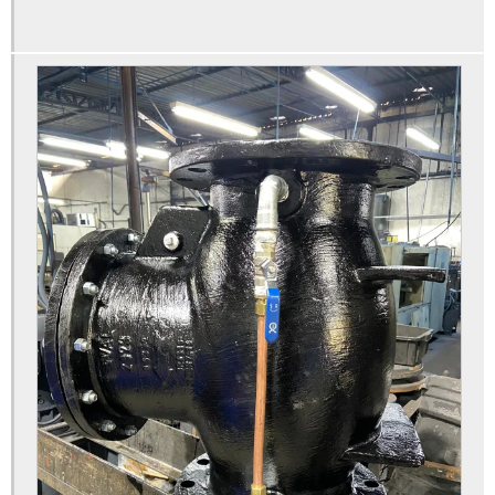
Válvula de controle tipo globo
Válvula de dilúvio
Válvula com flange
Válvula flangeada
Válvula gaveta
Válvula gaveta 6
Válvula gaveta 6 polegadas
Válvula gaveta de 6 polegadas preço
Válvula gaveta 8 polegadas
Válvula gaveta 8 polegadas preço
Válvula gaveta 8 preço