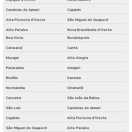
Candeias do Jamari
Cujubim
Alta Floresta d'Oeste
São Miguel do Guaporé
Alto Paraíso
Nova Brasilândia d'Oeste
Boa Vista
Rorainópolis
Caracaraí
Cantá
Mucajaí
Alto Alegre
Pacaraima
Amajari
Bonfim
Iracema
Normandia
Uiramutã
Caroebe
São João da Baliza
São Luís
Candeias do Jamari
Cujubim
Alta Floresta d'Oeste
São Miguel do Guaporé
Alto Paraíso