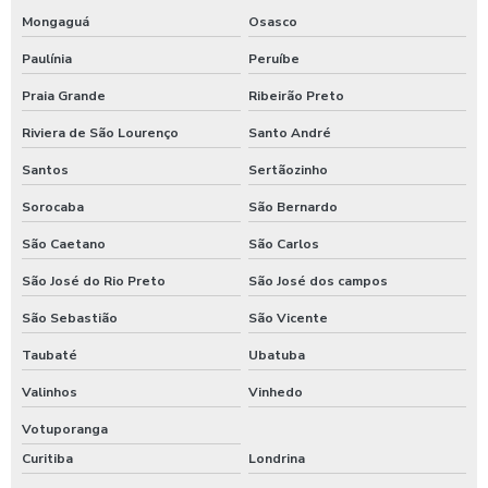
Mongaguá
Osasco
Válvulas para sistema de incêndio hidrante
Paulínia
Peruíbe
Ventosa de alta performance
Praia Grande
Ribeirão Preto
Riviera de São Lourenço
Santo André
Santos
Sertãozinho
Sorocaba
São Bernardo
São Caetano
São Carlos
São José do Rio Preto
São José dos campos
São Sebastião
São Vicente
Taubaté
Ubatuba
Valinhos
Vinhedo
Votuporanga
Curitiba
Londrina