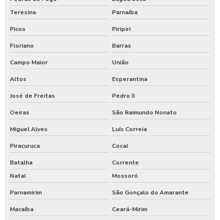
Teresina
Parnaíba
Picos
Piripiri
Floriano
Barras
Campo Maior
União
Altos
Esperantina
José de Freitas
Pedro II
Oeiras
São Raimundo Nonato
Miguel Alves
Luís Correia
Piracuruca
Cocal
Batalha
Corrente
Natal
Mossoró
Parnamirim
São Gonçalo do Amarante
Macaíba
Ceará-Mirim