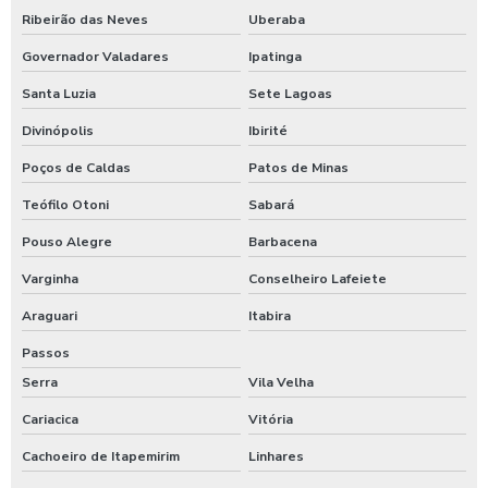
Válvula redutora de pressão
Ribeirão das Neves
Uberaba
Válvula redutora de pressão 2 polegadas
Governador Valadares
Ipatinga
Santa Luzia
Sete Lagoas
Válvula redutora de pressão água
Divinópolis
Ibirité
Válvula redutora de pressão caixa d água
Poços de Caldas
Patos de Minas
Válvula redutora de pressão para purificador
Teófilo Otoni
Sabará
Válvula reguladora de vazão
Pouso Alegre
Barbacena
Válvula reguladora de vazão unidirecional
Varginha
Conselheiro Lafeiete
Válvula de retenção 100mm
Araguari
Itabira
Válvula de retenção 100mm preço
Passos
Serra
Vila Velha
Válvula de retenção 100mm valor
Cariacica
Vitória
Válvula de retenção 150mm
Cachoeiro de Itapemirim
Linhares
Válvula de retenção 150mm ferro fundido