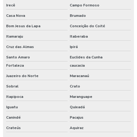
Irecê
Campo Formoso
Casa Nova
Brumado
Bom Jesus da Lapa
Conceição do Coité
Itamaraju
Itaberaba
Cruz das Almas
Ipirá
Santo Amaro
Euclides da Cunha
Fortaleza
caucacia
Juazeiro do Norte
Maracanaú
Sobral
Crato
Itapipoca
Maranguape
Iguatu
Quixadá
Canindé
Pacajus
Crateús
Aquiraz