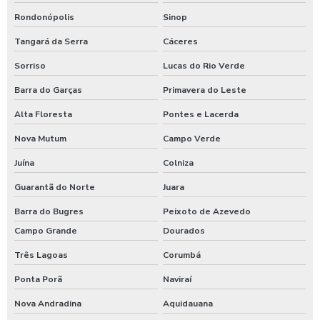
Rondonópolis
Sinop
Tangará da Serra
Cáceres
Sorriso
Lucas do Rio Verde
Barra do Garças
Primavera do Leste
Alta Floresta
Pontes e Lacerda
Nova Mutum
Campo Verde
Juína
Colniza
Guarantã do Norte
Juara
Barra do Bugres
Peixoto de Azevedo
Campo Grande
Dourados
Três Lagoas
Corumbá
Ponta Porã
Naviraí
Nova Andradina
Aquidauana