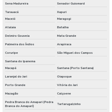
Sena Madureira
Senador Guiomard
Tarauacá
Xapuri
Maceió
Maragogi
Atalaia
Batalha
Delmiro Gouveia
Mata Grande
Palmeira dos Índios
Arapiraca
Coruripe
São Miguel dos Campos
Santana do Ipanema
Macapá
Santana (Porto Santana)
Laranjal do Jari
Oiapoque
Porto Grande
Vitória do Jari
Mazagão
Calçoene
Pedra Branca do Amapari (Pedra
Tartarugalzinho
Branca do Amaparí)