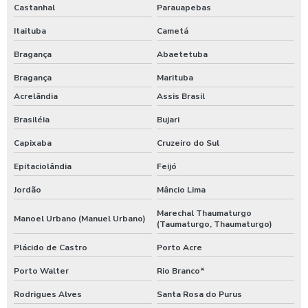
Castanhal
Parauapebas
Itaituba
Cametá
Bragança
Abaetetuba
Bragança
Marituba
Acrelândia
Assis Brasil
Brasiléia
Bujari
Capixaba
Cruzeiro do Sul
Epitaciolândia
Feijó
Jordão
Mâncio Lima
Marechal Thaumaturgo
Manoel Urbano (Manuel Urbano)
(Taumaturgo, Thaumaturgo)
Plácido de Castro
Porto Acre
Porto Walter
Rio Branco*
Rodrigues Alves
Santa Rosa do Purus