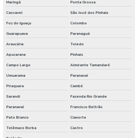
Maringá
Ponta Grossa
Cascavel
São José dos Pinhais
Foz do Iguaçu
Colombo
Guarapuava
Paranaguá
Araucária
Toledo
Apucarana
Pinhais
Campo Largo
Almirante Tamandaré
Umuarama
Paranavaí
Piraquara
Cambé
Sarandi
Fazenda Rio Grande
Paranavaí
Francisco Beltrão
Pato Branco
Cianorte
Telêmaco Borba
Castro