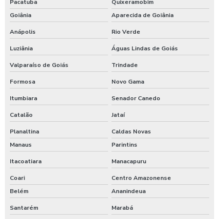
Pacatuba
Quixeramobim
Goiânia
Aparecida de Goiânia
Anápolis
Rio Verde
Luziânia
Águas Lindas de Goiás
Valparaíso de Goiás
Trindade
Formosa
Novo Gama
Itumbiara
Senador Canedo
Catalão
Jataí
Planaltina
Caldas Novas
Manaus
Parintins
Itacoatiara
Manacapuru
Coari
Centro Amazonense
Belém
Ananindeua
Santarém
Marabá