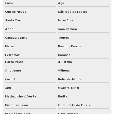
Caicó
Açu
Currais Novos
São José de Mipibu
Santa Cruz
Nova Cruz
Apodi
João Câmara
Canguaretama
Touros
Macau
Pau dos Ferros
Extremoz
Baraúna
Porto Velho
Ji-Paraná
Ariquemes
Vilhena
Cacoal
Rolim de Moura
Jaru
Guajará-Mirim
Machadinho d'Oeste
Buritis
Pimenta Bueno
Ouro Preto do Oeste
Espigão d'Oeste
Nova Mamoré