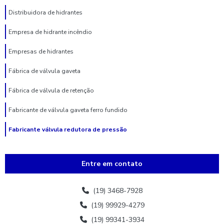
Distribuidora de hidrantes
Empresa de hidrante incêndio
Empresas de hidrantes
Fábrica de válvula gaveta
Fábrica de válvula de retenção
Fabricante de válvula gaveta ferro fundido
Fabricante válvula redutora de pressão
Fabricante de válvula de retenção
Entre em contato
Fornecedores de hidrante
Hidrante 3 bocas
(19) 3468-7928
(19) 99929-4279
Hidrante 3 polegadas
(19) 99341-3934