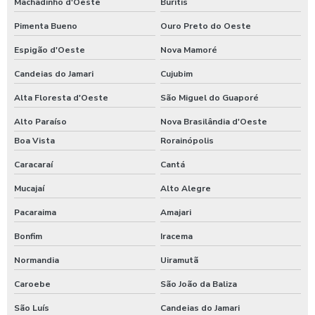
Machadinho d'Oeste
Buritis
Pimenta Bueno
Ouro Preto do Oeste
Espigão d'Oeste
Nova Mamoré
Candeias do Jamari
Cujubim
Alta Floresta d'Oeste
São Miguel do Guaporé
Alto Paraíso
Nova Brasilândia d'Oeste
Boa Vista
Rorainópolis
Caracaraí
Cantá
Mucajaí
Alto Alegre
Pacaraima
Amajari
Bonfim
Iracema
Normandia
Uiramutã
Caroebe
São João da Baliza
São Luís
Candeias do Jamari