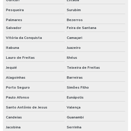
Ouricuri
Escada
Pesqueira
Surubim
Palmares
Bezerros
Salvador
Feira de Santana
Vitória da Conquista
Camaçari
Itabuna
Juazeiro
Lauro de Freitas
Ilhéus
Jequié
Teixeira de Freitas
Alagoinhas
Barreiras
Porto Seguro
Simões Filho
Paulo Afonso
Eunápolis
Santo Antônio de Jesus
Valença
Candeias
Guanambi
Jacobina
Serrinha