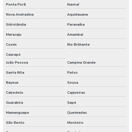
Ponta Porã
Naviraí
Nova Andradina
Aquidauana
Sidrolândia
Paranaíba
Maracaju
Amambai
Coxim
Rio Brilhante
Caarapó
João Pessoa
Campina Grande
Santa Rita
Patos
Bayeux
Sousa
Cabedelo
Cajazeiras
Guarabira
Sapé
Mamanguape
Queimadas
São Bento
Monteiro