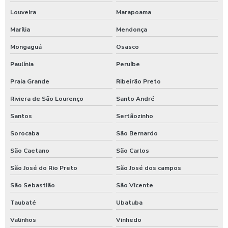
Louveira
Marapoama
Válvulas para sistema de incêndio hidrante
Marília
Mendonça
Ventosa de alta performance
Mongaguá
Osasco
Paulínia
Peruíbe
Praia Grande
Ribeirão Preto
Riviera de São Lourenço
Santo André
Santos
Sertãozinho
Sorocaba
São Bernardo
São Caetano
São Carlos
São José do Rio Preto
São José dos campos
São Sebastião
São Vicente
Taubaté
Ubatuba
Valinhos
Vinhedo