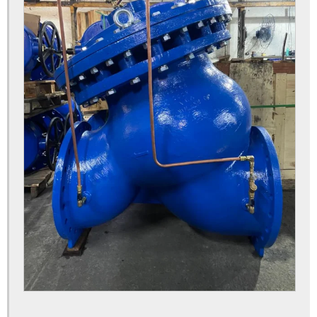
Válvula de altitude
Válvula antecipadora de onda
Válvula de boia
Válvula de boia alta vazão
Válvula boia industrial
Válvula controladora de bomba
Válvula controladora de nível
Válvula de controle
Válvula de controle de fluxo
Válvula de controle de fluxo elétrica
Válvula controle de fluxo preço
Válvula de controle de fluxo unidirecional