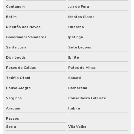
Válvula redutora de pressão
Contagem
Juiz de Fora
Válvula redutora de pressão 2 polegadas
Betim
Montes Claros
Válvula redutora de pressão água
Ribeirão das Neves
Uberaba
Governador Valadares
Ipatinga
Válvula redutora de pressão caixa d água
Santa Luzia
Sete Lagoas
Válvula redutora de pressão para purificador
Divinópolis
Ibirité
Válvula reguladora de vazão
Poços de Caldas
Patos de Minas
Válvula reguladora de vazão unidirecional
Teófilo Otoni
Sabará
Válvula de retenção 100mm
Pouso Alegre
Barbacena
Válvula de retenção 100mm preço
Varginha
Conselheiro Lafeiete
Válvula de retenção 100mm valor
Araguari
Itabira
Passos
Válvula de retenção 150mm
Serra
Vila Velha
Válvula de retenção 150mm ferro fundido