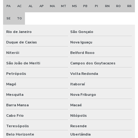
PA
AC
AL
AP
MA
MT
MS
PB
PI
RN
RO
RR
Válvula gaveta para saneamento
SE
TO
Válvula gaveta tipo flangeada
Rio de Janeiro
São Gonçalo
Válvula gaveta tipo flangeada 6 polegadas
Duque de Caxias
Nova Iguaçu
Válvula gaveta tipo flangeada 6 polegadas preço
Niterói
Belford Roxo
Válvula gaveta tipo flangeada preço
São João de Meriti
Campos dos Goytacazes
Válvula gaveta tipo flangeada valor
Petrópolis
Volta Redonda
Válvula gaveta valor
Magé
Itaboraí
Válvula globo
Mesquita
Nova Friburgo
Válvula globo flangeada
Barra Mansa
Macaé
Cabo Frio
Nilópolis
Válvula limitadora de vazão
Teresópolis
Resende
Válvula on off
Belo Horizonte
Uberlândia