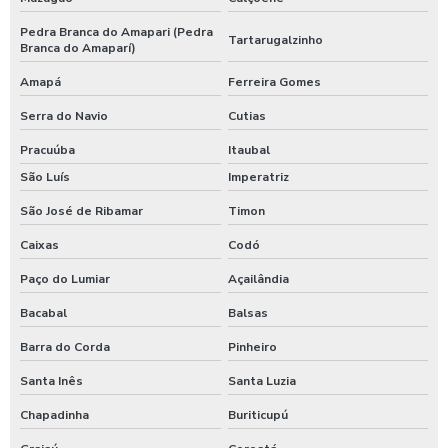
Pedra Branca do Amapari (Pedra
Tartarugalzinho
Branca do Amaparí)
Amapá
Ferreira Gomes
Serra do Navio
Cutias
Pracuúba
Itaubal
São Luís
Imperatriz
São José de Ribamar
Timon
Caixas
Codó
Paço do Lumiar
Açailândia
Bacabal
Balsas
Barra do Corda
Pinheiro
Santa Inês
Santa Luzia
Chapadinha
Buriticupú