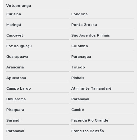
Votuporanga
Curitiba
Londrina
Maringá
Ponta Grossa
Cascavel
São José dos Pinhais
Foz do Iguaçu
Colombo
Guarapuava
Paranaguá
Araucária
Toledo
Apucarana
Pinhais
Campo Largo
Almirante Tamandaré
Umuarama
Paranavaí
Piraquara
Cambé
Sarandi
Fazenda Rio Grande
Paranavaí
Francisco Beltrão