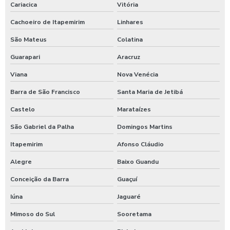
Cariacica
Vitória
Válvula de retenção 4 polegadas
Cachoeiro de Itapemirim
Linhares
Válvula de retenção 4 polegadas flangeada
São Mateus
Colatina
Válvula de retenção 400mm
Guarapari
Aracruz
Viana
Nova Venécia
Válvula de retenção 5 polegadas
Barra de São Francisco
Santa Maria de Jetibá
Válvula de retenção 6
Castelo
Marataízes
Válvula de retenção para água
São Gabriel da Palha
Domingos Martins
Válvula de retenção para água quente
Itapemirim
Afonso Cláudio
Válvula de retenção para águas pluviais
Alegre
Baixo Guandu
Válvula de retenção para bomba
Conceição da Barra
Guaçuí
Válvula de retenção para caixa d água
Iúna
Jaguaré
Mimoso do Sul
Sooretama
Válvula de retenção para caixa d água preço