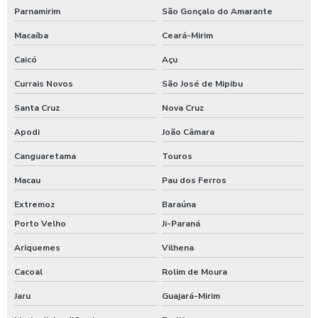
Parnamirim
São Gonçalo do Amarante
Macaíba
Ceará-Mirim
Caicó
Açu
Currais Novos
São José de Mipibu
Santa Cruz
Nova Cruz
Apodi
João Câmara
Canguaretama
Touros
Macau
Pau dos Ferros
Extremoz
Baraúna
Porto Velho
Ji-Paraná
Ariquemes
Vilhena
Cacoal
Rolim de Moura
Jaru
Guajará-Mirim