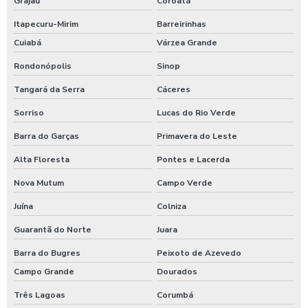
Grajaú
Coroatá
Itapecuru-Mirim
Barreirinhas
Cuiabá
Várzea Grande
Rondonópolis
Sinop
Tangará da Serra
Cáceres
Sorriso
Lucas do Rio Verde
Barra do Garças
Primavera do Leste
Alta Floresta
Pontes e Lacerda
Nova Mutum
Campo Verde
Juína
Colniza
Guarantã do Norte
Juara
Barra do Bugres
Peixoto de Azevedo
Campo Grande
Dourados
Três Lagoas
Corumbá