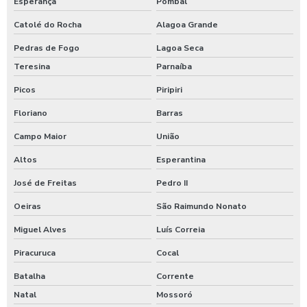
Esperança
Pombal
Catolé do Rocha
Alagoa Grande
Pedras de Fogo
Lagoa Seca
Teresina
Parnaíba
Picos
Piripiri
Floriano
Barras
Campo Maior
União
Altos
Esperantina
José de Freitas
Pedro II
Oeiras
São Raimundo Nonato
Miguel Alves
Luís Correia
Piracuruca
Cocal
Batalha
Corrente
Natal
Mossoró