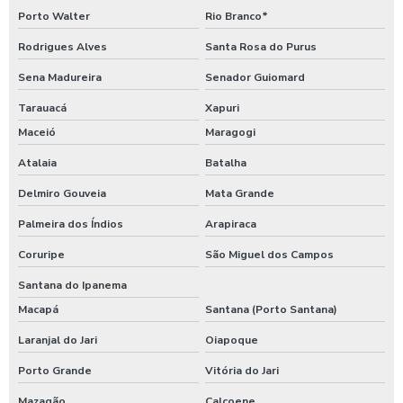
Porto Walter
Rio Branco*
Rodrigues Alves
Santa Rosa do Purus
Sena Madureira
Senador Guiomard
Tarauacá
Xapuri
Maceió
Maragogi
Atalaia
Batalha
Delmiro Gouveia
Mata Grande
Palmeira dos Índios
Arapiraca
Coruripe
São Miguel dos Campos
Santana do Ipanema
Macapá
Santana (Porto Santana)
Laranjal do Jari
Oiapoque
Porto Grande
Vitória do Jari
Mazagão
Calçoene