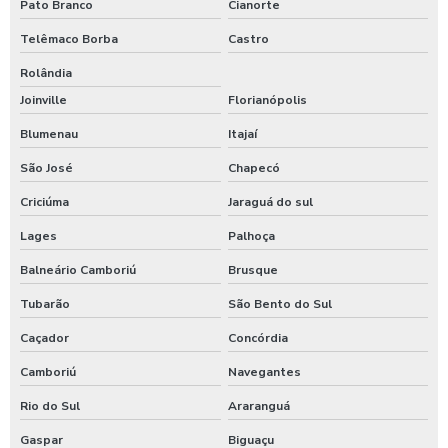
Pato Branco
Cianorte
Telêmaco Borba
Castro
Rolândia
Joinville
Florianópolis
Blumenau
Itajaí
São José
Chapecó
Criciúma
Jaraguá do sul
Lages
Palhoça
Balneário Camboriú
Brusque
Tubarão
São Bento do Sul
Caçador
Concórdia
Camboriú
Navegantes
Rio do Sul
Araranguá
Gaspar
Biguaçu