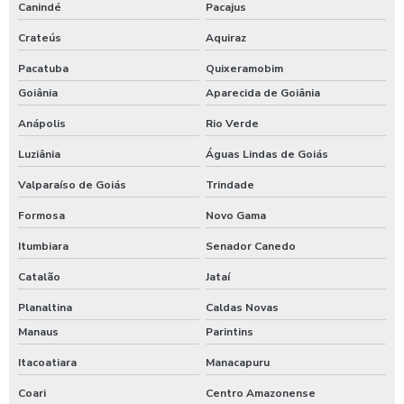
Canindé
Pacajus
Crateús
Aquiraz
Pacatuba
Quixeramobim
Goiânia
Aparecida de Goiânia
Anápolis
Rio Verde
Luziânia
Águas Lindas de Goiás
Valparaíso de Goiás
Trindade
Formosa
Novo Gama
Itumbiara
Senador Canedo
Catalão
Jataí
Planaltina
Caldas Novas
Manaus
Parintins
Itacoatiara
Manacapuru
Coari
Centro Amazonense