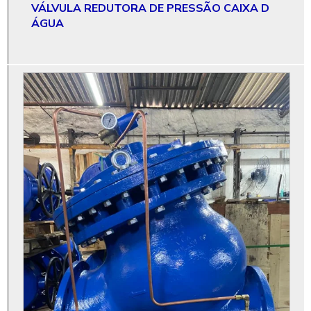
VÁLVULA REDUTORA DE PRESSÃO CAIXA D
Válvula de controle tipo globo
ÁGUA
Válvula de dilúvio
Válvula com flange
Válvula flangeada
Válvula gaveta
Válvula gaveta 6
Válvula gaveta 6 polegadas
Válvula gaveta de 6 polegadas preço
Válvula gaveta 8 polegadas
Válvula gaveta 8 polegadas preço
Válvula gaveta 8 preço