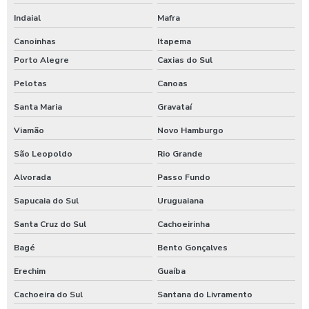
Indaial
Mafra
Canoinhas
Itapema
Porto Alegre
Caxias do Sul
Pelotas
Canoas
Santa Maria
Gravataí
Viamão
Novo Hamburgo
São Leopoldo
Rio Grande
Alvorada
Passo Fundo
Sapucaia do Sul
Uruguaiana
Santa Cruz do Sul
Cachoeirinha
Bagé
Bento Gonçalves
Erechim
Guaíba
Cachoeira do Sul
Santana do Livramento