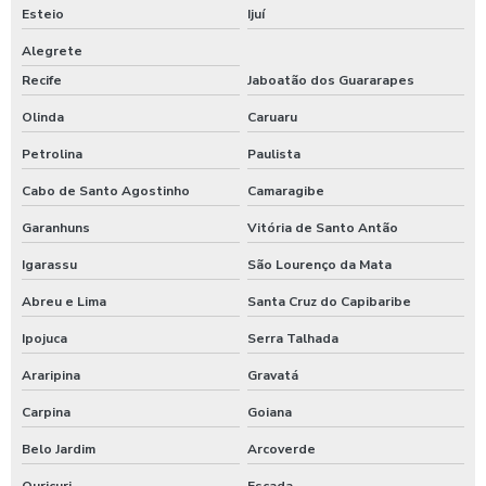
Esteio
Ijuí
Alegrete
Recife
Jaboatão dos Guararapes
Olinda
Caruaru
Petrolina
Paulista
Cabo de Santo Agostinho
Camaragibe
Garanhuns
Vitória de Santo Antão
Igarassu
São Lourenço da Mata
Abreu e Lima
Santa Cruz do Capibaribe
Ipojuca
Serra Talhada
Araripina
Gravatá
Carpina
Goiana
Belo Jardim
Arcoverde