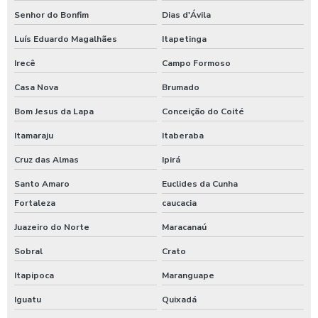
Senhor do Bonfim
Dias d'Ávila
Luís Eduardo Magalhães
Itapetinga
Irecê
Campo Formoso
Casa Nova
Brumado
Bom Jesus da Lapa
Conceição do Coité
Itamaraju
Itaberaba
Cruz das Almas
Ipirá
Santo Amaro
Euclides da Cunha
Fortaleza
caucacia
Juazeiro do Norte
Maracanaú
Sobral
Crato
Itapipoca
Maranguape
Iguatu
Quixadá