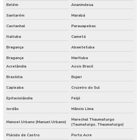
Belém
Ananindeua
Santarém
Marabá
Castanhal
Parauapebas
Itaituba
Cametá
Bragança
Abaetetuba
Bragança
Marituba
Acrelândia
Assis Brasil
Brasiléia
Bujari
Capixaba
Cruzeiro do Sul
Epitaciolândia
Feijó
Jordão
Mâncio Lima
Marechal Thaumaturgo
Manoel Urbano (Manuel Urbano)
(Taumaturgo, Thaumaturgo)
Plácido de Castro
Porto Acre