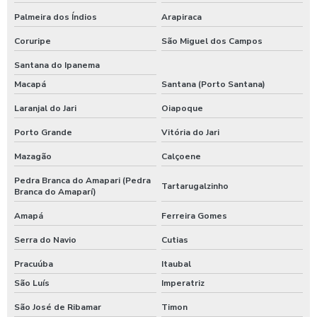
Palmeira dos Índios
Arapiraca
Coruripe
São Miguel dos Campos
Santana do Ipanema
Macapá
Santana (Porto Santana)
Laranjal do Jari
Oiapoque
Porto Grande
Vitória do Jari
Mazagão
Calçoene
Pedra Branca do Amapari (Pedra
Tartarugalzinho
Branca do Amaparí)
Amapá
Ferreira Gomes
Serra do Navio
Cutias
Pracuúba
Itaubal
São Luís
Imperatriz
São José de Ribamar
Timon