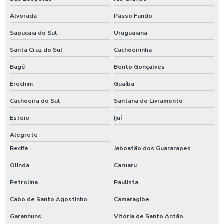
Alvorada
Passo Fundo
Sapucaia do Sul
Uruguaiana
Santa Cruz do Sul
Cachoeirinha
Bagé
Bento Gonçalves
Erechim
Guaíba
Cachoeira do Sul
Santana do Livramento
Esteio
Ijuí
Alegrete
Recife
Jaboatão dos Guararapes
Olinda
Caruaru
Petrolina
Paulista
Cabo de Santo Agostinho
Camaragibe
Garanhuns
Vitória de Santo Antão