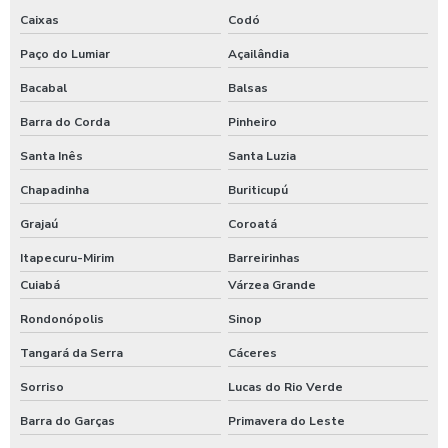
Caixas
Codó
Paço do Lumiar
Açailândia
Bacabal
Balsas
Barra do Corda
Pinheiro
Santa Inês
Santa Luzia
Chapadinha
Buriticupú
Grajaú
Coroatá
Itapecuru-Mirim
Barreirinhas
Cuiabá
Várzea Grande
Rondonópolis
Sinop
Tangará da Serra
Cáceres
Sorriso
Lucas do Rio Verde
Barra do Garças
Primavera do Leste