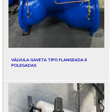
Válvula controladora de nível
Válvula de controle
Válvula de controle de fluxo
Válvula de controle de fluxo elétrica
Válvula controle de fluxo preço
Válvula de controle de fluxo unidirecional
VÁLVULA GAVETA TIPO FLANGEADA 6
Válvula de controle tipo globo
POLEGADAS
Válvula de dilúvio
Válvula com flange
Válvula flangeada
Válvula gaveta