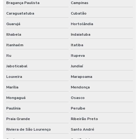
Bragança Paulista
Campinas
Válvula sustentadora de pressão
Caraguatatuba
Cubatão
Válvula tipo y
Guarujá
Hortolândia
Válvulas auto operadas
Ilhabela
Indaiatuba
Válvulas de bloqueio
Itanhaém
Itatiba
Itu
Itupeva
Válvulas saneamento
Jaboticabal
Jundiaí
Válvulas para sistema de incêndio
Louveira
Marapoama
Válvulas para sistema de incêndio hidrante
Marília
Mendonça
Ventosa de alta performance
Mongaguá
Osasco
Paulínia
Peruíbe
Praia Grande
Ribeirão Preto
Riviera de São Lourenço
Santo André