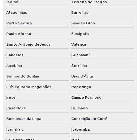
Jequié
Teixeira de Freitas
Alagoinhas
Barreiras
Porto Seguro
Simões Filho
Paulo Afonso
Eunápolis
Santo Antônio de Jesus
Valença
Candeias
Guanambi
Jacobina
Serrinha
Senhor do Bonfim
Dias d'Ávila
Luís Eduardo Magalhães
Itapetinga
Irecê
Campo Formoso
Casa Nova
Brumado
Bom Jesus da Lapa
Conceição do Coité
Itamaraju
Itaberaba
Cruz das Almas
Ipirá