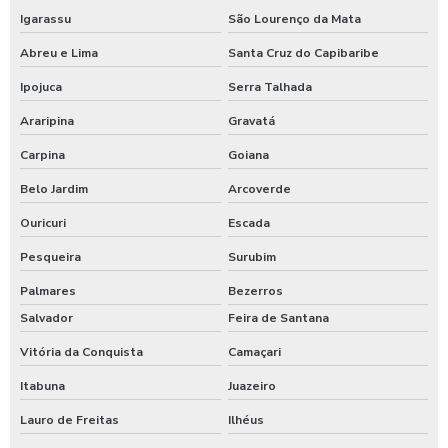
Igarassu
São Lourenço da Mata
Abreu e Lima
Santa Cruz do Capibaribe
Ipojuca
Serra Talhada
Araripina
Gravatá
Carpina
Goiana
Belo Jardim
Arcoverde
Ouricuri
Escada
Pesqueira
Surubim
Palmares
Bezerros
Salvador
Feira de Santana
Vitória da Conquista
Camaçari
Itabuna
Juazeiro
Lauro de Freitas
Ilhéus