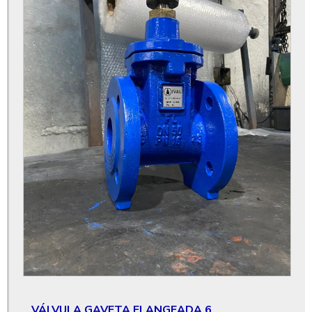
Válvula gaveta 6
Válvula gaveta 6 polegadas
Válvula gaveta de 6 polegadas preço
Válvula gaveta 8 polegadas
Válvula gaveta 8 polegadas preço
Válvula gaveta 8 preço
Válvula gaveta base atuador elétrico
Válvula gaveta base atuador pneumático
Válvula gaveta base atuadora
Válvula gaveta de bloqueio
Válvula gaveta de controle
Válvula gaveta ferro fundido
VÁLVULA GAVETA FLANGEADA 6