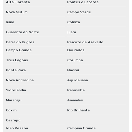
Alta Floresta
Pontes e Lacerda
Nova Mutum
Campo Verde
Juína
Colniza
Guarantã do Norte
Juara
Barra do Bugres
Peixoto de Azevedo
Campo Grande
Dourados
Três Lagoas
Corumbá
Ponta Porã
Naviraí
Nova Andradina
Aquidauana
Sidrolândia
Paranaíba
Maracaju
Amambai
Coxim
Rio Brilhante
Caarapó
João Pessoa
Campina Grande