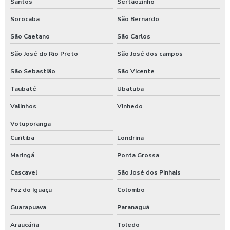
Santos
Sertãozinho
Sorocaba
São Bernardo
São Caetano
São Carlos
São José do Rio Preto
São José dos campos
São Sebastião
São Vicente
Taubaté
Ubatuba
Valinhos
Vinhedo
Votuporanga
Curitiba
Londrina
Maringá
Ponta Grossa
Cascavel
São José dos Pinhais
Foz do Iguaçu
Colombo
Guarapuava
Paranaguá
Araucária
Toledo