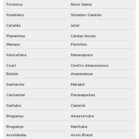
Formosa
Novo Gama
Itumbiara
Senador Canedo
Catalão
Jataí
Planaltina
Caldas Novas
Manaus
Parintins
Itacoatiara
Manacapuru
Coari
Centro Amazonense
Belém
Ananindeua
Santarém
Marabá
Castanhal
Parauapebas
Itaituba
Cametá
Bragança
Abaetetuba
Bragança
Marituba
Acrelândia
Assis Brasil