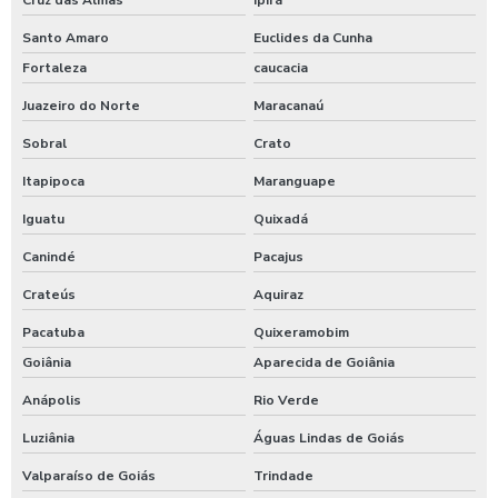
Santo Amaro
Euclides da Cunha
Fortaleza
caucacia
Juazeiro do Norte
Maracanaú
Sobral
Crato
Itapipoca
Maranguape
Iguatu
Quixadá
Canindé
Pacajus
Crateús
Aquiraz
Pacatuba
Quixeramobim
Goiânia
Aparecida de Goiânia
Anápolis
Rio Verde
Luziânia
Águas Lindas de Goiás
Valparaíso de Goiás
Trindade