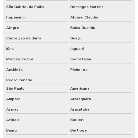
Válvula de retenção para água
São Gabriel da Palha
Domingos Martins
Válvula de retenção para água quente
Itapemirim
Afonso Cláudio
Válvula de retenção para águas pluviais
Alegre
Baixo Guandu
Válvula de retenção para bomba
Conceição da Barra
Guaçuí
Iúna
Jaguaré
Válvula de retenção para caixa d água
Mimoso do Sul
Sooretama
Válvula de retenção para caixa d água preço
Anchieta
Pinheiros
Válvula de retenção para esgoto 150mm
Pedro Canário
Válvula de retenção para esgoto 200mm
São Paulo
Americana
Válvula de retenção para esgoto 4 polegadas
Amparo
Araraquara
Araras
Araçatuba
Válvula de retenção para esgoto 75mm
Atibaia
Barueri
Válvula de retenção para esgoto em ferro fundido
Bauru
Bertioga
Válvula de retenção saneamento