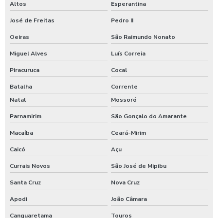
Altos
Esperantina
José de Freitas
Pedro II
Oeiras
São Raimundo Nonato
Miguel Alves
Luís Correia
Piracuruca
Cocal
Batalha
Corrente
Natal
Mossoró
Parnamirim
São Gonçalo do Amarante
Macaíba
Ceará-Mirim
Caicó
Açu
Currais Novos
São José de Mipibu
Santa Cruz
Nova Cruz
Apodi
João Câmara
Canguaretama
Touros