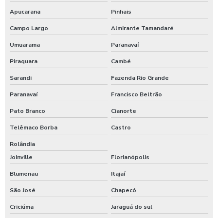
Apucarana
Pinhais
Campo Largo
Almirante Tamandaré
Umuarama
Paranavaí
Piraquara
Cambé
Sarandi
Fazenda Rio Grande
Paranavaí
Francisco Beltrão
Pato Branco
Cianorte
Telêmaco Borba
Castro
Rolândia
Joinville
Florianópolis
Blumenau
Itajaí
São José
Chapecó
Criciúma
Jaraguá do sul