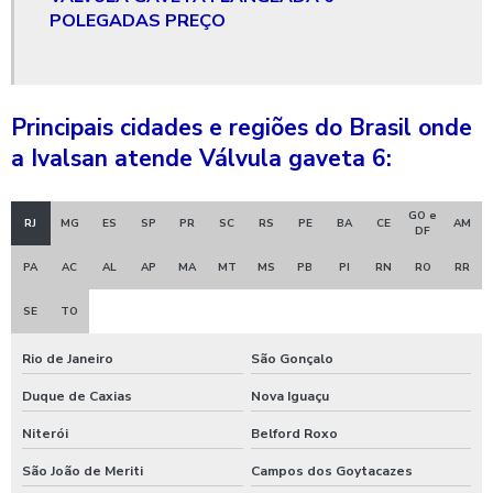
POLEGADAS PREÇO
Válvula gaveta flangeada
Válvula gaveta flangeada 6 polegadas
Válvula gaveta flangeada 6 polegadas preço
Principais cidades e regiões do Brasil onde
a Ivalsan atende Válvula gaveta 6:
Valvula gaveta flangeada preço
Válvula gaveta globo
GO e
RJ
MG
ES
SP
PR
SC
RS
PE
BA
CE
AM
DF
Válvula gaveta preço
PA
AC
AL
AP
MA
MT
MS
PB
PI
RN
RO
RR
Válvula gaveta para saneamento
SE
TO
Válvula gaveta tipo flangeada
Rio de Janeiro
São Gonçalo
Válvula gaveta tipo flangeada 6 polegadas
Duque de Caxias
Nova Iguaçu
Válvula gaveta tipo flangeada 6 polegadas preço
Niterói
Belford Roxo
Válvula gaveta tipo flangeada preço
São João de Meriti
Campos dos Goytacazes