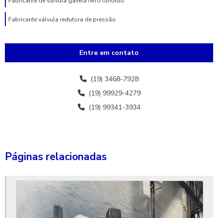
Fabricante de válvula gaveta ferro fundido
Fabricante válvula redutora de pressão
Fabricante de válvula de retenção
Entre em contato
Fornecedores de hidrante
Hidrante 3 bocas
(19) 3468-7928
(19) 99929-4279
Hidrante 3 polegadas
(19) 99341-3934
Hidrante 75mm
Hidrante de coluna
Hidrante de coluna completo
Páginas relacionadas
Hidrante completo preço
Hidrante custo
Hidrante de incêndio preço