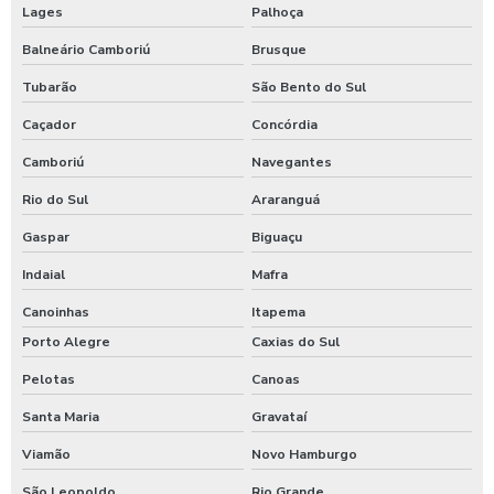
Lages
Palhoça
Balneário Camboriú
Brusque
Tubarão
São Bento do Sul
Caçador
Concórdia
Camboriú
Navegantes
Rio do Sul
Araranguá
Gaspar
Biguaçu
Indaial
Mafra
Canoinhas
Itapema
Porto Alegre
Caxias do Sul
Pelotas
Canoas
Santa Maria
Gravataí
Viamão
Novo Hamburgo
São Leopoldo
Rio Grande