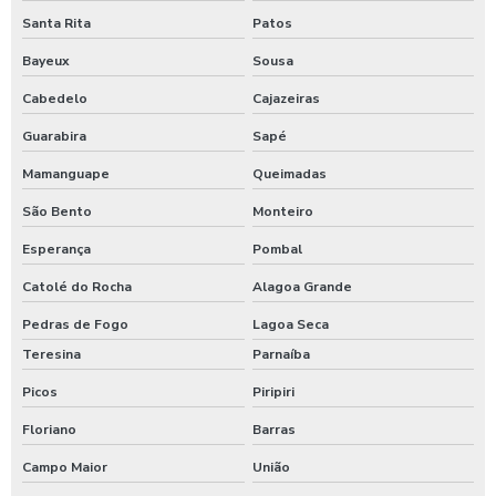
Santa Rita
Patos
Bayeux
Sousa
Cabedelo
Cajazeiras
Guarabira
Sapé
Mamanguape
Queimadas
São Bento
Monteiro
Esperança
Pombal
Catolé do Rocha
Alagoa Grande
Pedras de Fogo
Lagoa Seca
Teresina
Parnaíba
Picos
Piripiri
Floriano
Barras
Campo Maior
União