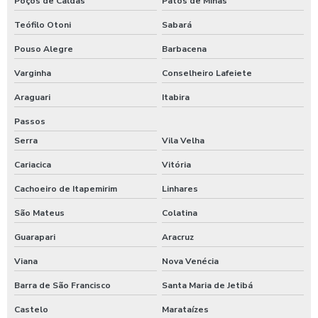
Poços de Caldas
Patos de Minas
Válvula reguladora de vazão unidirecional
Teófilo Otoni
Sabará
Válvula de retenção 100mm
Pouso Alegre
Barbacena
Válvula de retenção 100mm preço
Varginha
Conselheiro Lafeiete
Araguari
Itabira
Válvula de retenção 100mm valor
Passos
Válvula de retenção 150mm
Serra
Vila Velha
Válvula de retenção 150mm ferro fundido
Cariacica
Vitória
Válvula de retenção 4 polegadas
Cachoeiro de Itapemirim
Linhares
Válvula de retenção 4 polegadas flangeada
São Mateus
Colatina
Guarapari
Aracruz
Válvula de retenção 400mm
Viana
Nova Venécia
Válvula de retenção 5 polegadas
Barra de São Francisco
Santa Maria de Jetibá
Válvula de retenção 6
Castelo
Marataízes