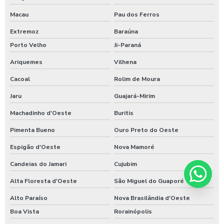
Macau
Pau dos Ferros
Extremoz
Baraúna
Porto Velho
Ji-Paraná
Ariquemes
Vilhena
Cacoal
Rolim de Moura
Jaru
Guajará-Mirim
Machadinho d'Oeste
Buritis
Pimenta Bueno
Ouro Preto do Oeste
Espigão d'Oeste
Nova Mamoré
Candeias do Jamari
Cujubim
Alta Floresta d'Oeste
São Miguel do Guaporé
Alto Paraíso
Nova Brasilândia d'Oeste
Boa Vista
Rorainópolis