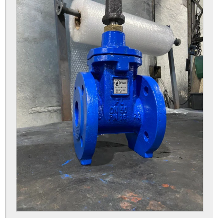
Hidrante contra incêndios comprar
Hidrante onde encontrar
Hidrante de rua preço
Hidrante urbano preço
Hidrante valor
Hidrantes de incêndio valor
Hidrantes preço
Piloto redutor de pressão
Piloto regulador de pressão
Preço hidrante de coluna
Preço de hidrante completo