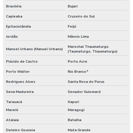
Brasiléia
Bujari
Capixaba
Cruzeiro do Sul
Epitaciolândia
Feijó
Jordão
Mâncio Lima
Marechal Thaumaturgo
Manoel Urbano (Manuel Urbano)
(Taumaturgo, Thaumaturgo)
Plácido de Castro
Porto Acre
Porto Walter
Rio Branco*
Rodrigues Alves
Santa Rosa do Purus
Sena Madureira
Senador Guiomard
Tarauacá
Xapuri
Maceió
Maragogi
Atalaia
Batalha
Delmiro Gouveia
Mata Grande