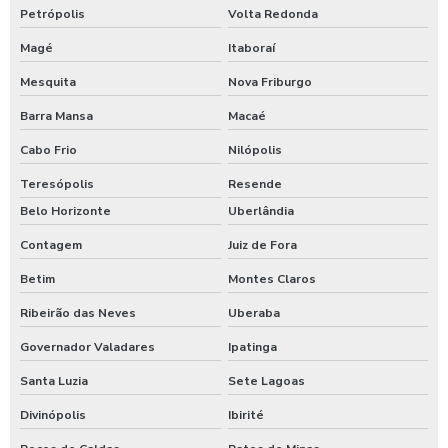
Válvula gaveta tipo flangeada valor
Petrópolis
Volta Redonda
Válvula gaveta valor
Magé
Itaboraí
Mesquita
Nova Friburgo
Válvula globo
Barra Mansa
Macaé
Válvula globo flangeada
Cabo Frio
Nilópolis
Válvula limitadora de vazão
Teresópolis
Resende
Válvula on off
Belo Horizonte
Uberlândia
Válvula redutora de pressão
Contagem
Juiz de Fora
Válvula redutora de pressão 2 polegadas
Betim
Montes Claros
Ribeirão das Neves
Uberaba
Válvula redutora de pressão água
Governador Valadares
Ipatinga
Válvula redutora de pressão caixa d água
Santa Luzia
Sete Lagoas
Válvula redutora de pressão para purificador
Divinópolis
Ibirité
Válvula reguladora de vazão