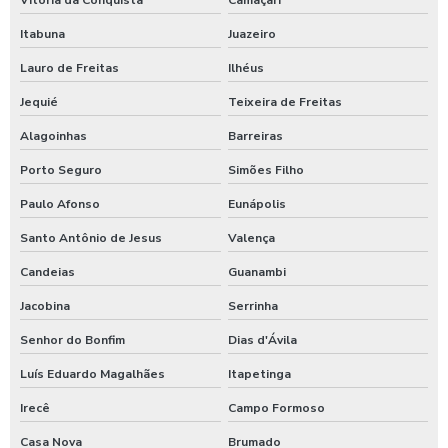
Vitória da Conquista
Camaçari
Itabuna
Juazeiro
Lauro de Freitas
Ilhéus
Jequié
Teixeira de Freitas
Alagoinhas
Barreiras
Porto Seguro
Simões Filho
Paulo Afonso
Eunápolis
Santo Antônio de Jesus
Valença
Candeias
Guanambi
Jacobina
Serrinha
Senhor do Bonfim
Dias d'Ávila
Luís Eduardo Magalhães
Itapetinga
Irecê
Campo Formoso
Casa Nova
Brumado