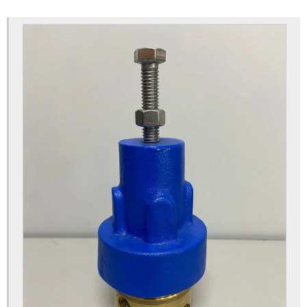
Hidrante completo preço
Hidrante custo
Hidrante de incêndio preço
Hidrante contra incêndios comprar
Hidrante onde encontrar
Hidrante de rua preço
Hidrante urbano preço
Hidrante valor
Hidrantes de incêndio valor
Hidrantes preço
Piloto redutor de pressão
Piloto regulador de pressão