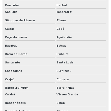
Pracuúba
Itaubal
São Luís
Imperatriz
São José de Ribamar
Timon
Caixas
Codó
Paço do Lumiar
Açailândia
Bacabal
Balsas
Barra do Corda
Pinheiro
Santa Inês
Santa Luzia
Chapadinha
Buriticupú
Grajaú
Coroatá
Itapecuru-Mirim
Barreirinhas
Cuiabá
Várzea Grande
Rondonópolis
Sinop