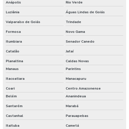
Anápolis
Rio Verde
Luziânia
Águas Lindas de Goiás
Valparaíso de Goiás
Trindade
Formosa
Novo Gama
Itumbiara
Senador Canedo
Catalão
Jataí
Planaltina
Caldas Novas
Manaus
Parintins
Itacoatiara
Manacapuru
Coari
Centro Amazonense
Belém
Ananindeua
Santarém
Marabá
Castanhal
Parauapebas
Itaituba
Cametá