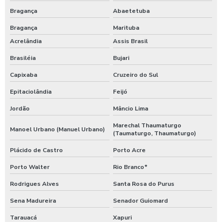
Bragança
Abaetetuba
Bragança
Marituba
Acrelândia
Assis Brasil
Brasiléia
Bujari
Capixaba
Cruzeiro do Sul
Epitaciolândia
Feijó
Jordão
Mâncio Lima
Marechal Thaumaturgo
Manoel Urbano (Manuel Urbano)
(Taumaturgo, Thaumaturgo)
Plácido de Castro
Porto Acre
Porto Walter
Rio Branco*
Rodrigues Alves
Santa Rosa do Purus
Sena Madureira
Senador Guiomard
Tarauacá
Xapuri