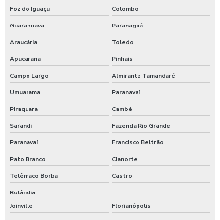
Foz do Iguaçu
Colombo
Guarapuava
Paranaguá
Araucária
Toledo
Apucarana
Pinhais
Campo Largo
Almirante Tamandaré
Umuarama
Paranavaí
Piraquara
Cambé
Sarandi
Fazenda Rio Grande
Paranavaí
Francisco Beltrão
Pato Branco
Cianorte
Telêmaco Borba
Castro
Rolândia
Joinville
Florianópolis