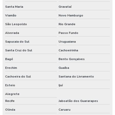
Santa Maria
Gravataí
Viamão
Novo Hamburgo
São Leopoldo
Rio Grande
Alvorada
Passo Fundo
Sapucaia do Sul
Uruguaiana
Santa Cruz do Sul
Cachoeirinha
Bagé
Bento Gonçalves
Erechim
Guaíba
Cachoeira do Sul
Santana do Livramento
Esteio
Ijuí
Alegrete
Recife
Jaboatão dos Guararapes
Olinda
Caruaru