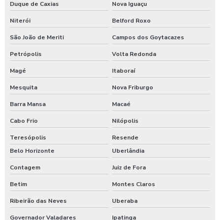
Duque de Caxias
Nova Iguaçu
Válvula gaveta tipo flangeada 6 polegadas preço
Niterói
Belford Roxo
São João de Meriti
Campos dos Goytacazes
Válvula gaveta tipo flangeada preço
Petrópolis
Volta Redonda
Válvula gaveta tipo flangeada valor
Magé
Itaboraí
Válvula gaveta valor
Mesquita
Nova Friburgo
Válvula globo
Barra Mansa
Macaé
Válvula globo flangeada
Cabo Frio
Nilópolis
Válvula limitadora de vazão
Teresópolis
Resende
Belo Horizonte
Uberlândia
Válvula on off
Contagem
Juiz de Fora
Válvula redutora de pressão
Betim
Montes Claros
Válvula redutora de pressão 2 polegadas
Ribeirão das Neves
Uberaba
Válvula redutora de pressão água
Governador Valadares
Ipatinga