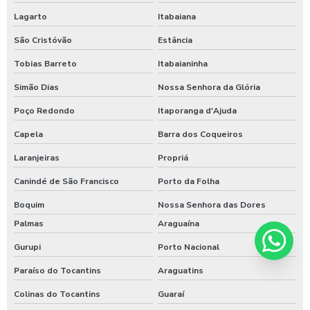
Lagarto
Itabaiana
São Cristóvão
Estância
Tobias Barreto
Itabaianinha
Simão Dias
Nossa Senhora da Glória
Poço Redondo
Itaporanga d'Ajuda
Capela
Barra dos Coqueiros
Laranjeiras
Propriá
Canindé de São Francisco
Porto da Folha
Boquim
Nossa Senhora das Dores
Palmas
Araguaína
Gurupi
Porto Nacional
Paraíso do Tocantins
Araguatins
Colinas do Tocantins
Guaraí