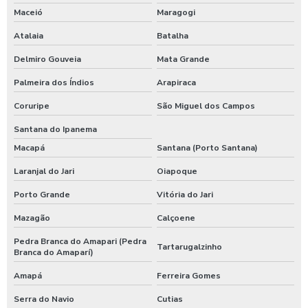
Maceió
Maragogi
Atalaia
Batalha
Delmiro Gouveia
Mata Grande
Palmeira dos Índios
Arapiraca
Coruripe
São Miguel dos Campos
Santana do Ipanema
Macapá
Santana (Porto Santana)
Laranjal do Jari
Oiapoque
Porto Grande
Vitória do Jari
Mazagão
Calçoene
Pedra Branca do Amapari (Pedra
Tartarugalzinho
Branca do Amaparí)
Amapá
Ferreira Gomes
Serra do Navio
Cutias