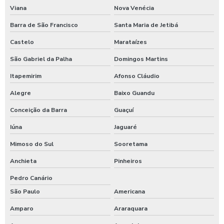
Válvula de retenção 400mm
Viana
Nova Venécia
Válvula de retenção 5 polegadas
Barra de São Francisco
Santa Maria de Jetibá
Válvula de retenção 6
Castelo
Marataízes
Válvula de retenção para água
São Gabriel da Palha
Domingos Martins
Itapemirim
Afonso Cláudio
Válvula de retenção para água quente
Alegre
Baixo Guandu
Válvula de retenção para águas pluviais
Conceição da Barra
Guaçuí
Válvula de retenção para bomba
Iúna
Jaguaré
Válvula de retenção para caixa d água
Mimoso do Sul
Sooretama
Válvula de retenção para caixa d água preço
Anchieta
Pinheiros
Válvula de retenção para esgoto 150mm
Pedro Canário
São Paulo
Americana
Válvula de retenção para esgoto 200mm
Amparo
Araraquara
Válvula de retenção para esgoto 4 polegadas