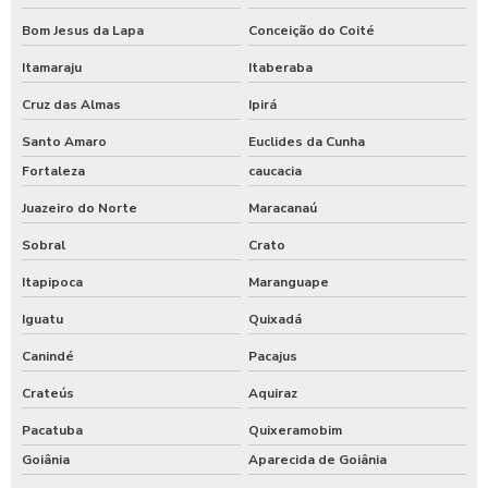
Bom Jesus da Lapa
Conceição do Coité
Itamaraju
Itaberaba
Cruz das Almas
Ipirá
Santo Amaro
Euclides da Cunha
Fortaleza
caucacia
Juazeiro do Norte
Maracanaú
Sobral
Crato
Itapipoca
Maranguape
Iguatu
Quixadá
Canindé
Pacajus
Crateús
Aquiraz
Pacatuba
Quixeramobim
Goiânia
Aparecida de Goiânia