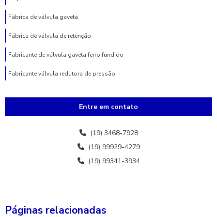
Fábrica de válvula gaveta
Fábrica de válvula de retenção
Fabricante de válvula gaveta ferro fundido
Fabricante válvula redutora de pressão
Fabricante de válvula de retenção
Entre em contato
Fornecedores de hidrante
Hidrante 3 bocas
(19) 3468-7928
(19) 99929-4279
Hidrante 3 polegadas
(19) 99341-3934
Hidrante 75mm
Hidrante de coluna
Hidrante de coluna completo
Páginas relacionadas