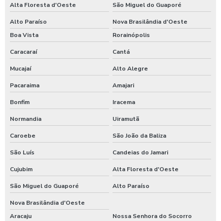
Alta Floresta d'Oeste
São Miguel do Guaporé
Alto Paraíso
Nova Brasilândia d'Oeste
Boa Vista
Rorainópolis
Caracaraí
Cantá
Mucajaí
Alto Alegre
Pacaraima
Amajari
Bonfim
Iracema
Normandia
Uiramutã
Caroebe
São João da Baliza
São Luís
Candeias do Jamari
Cujubim
Alta Floresta d'Oeste
São Miguel do Guaporé
Alto Paraíso
Nova Brasilândia d'Oeste
Aracaju
Nossa Senhora do Socorro