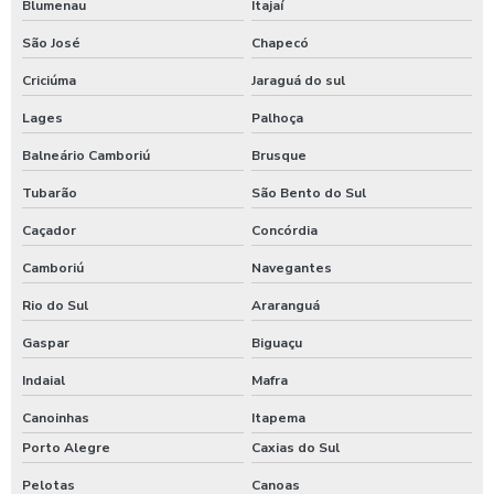
Blumenau
Itajaí
São José
Chapecó
Criciúma
Jaraguá do sul
Lages
Palhoça
Balneário Camboriú
Brusque
Tubarão
São Bento do Sul
Caçador
Concórdia
Camboriú
Navegantes
Rio do Sul
Araranguá
Gaspar
Biguaçu
Indaial
Mafra
Canoinhas
Itapema
Porto Alegre
Caxias do Sul
Pelotas
Canoas