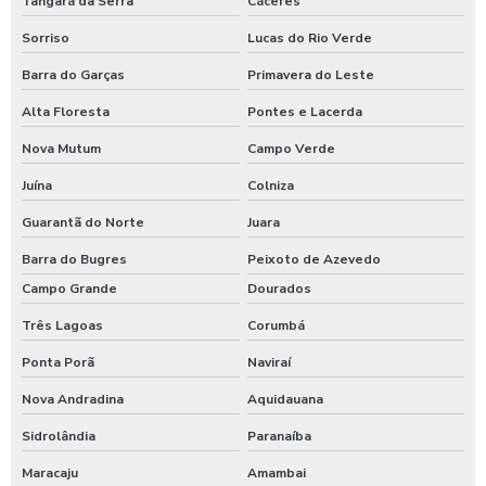
Tangará da Serra
Cáceres
Sorriso
Lucas do Rio Verde
Barra do Garças
Primavera do Leste
Alta Floresta
Pontes e Lacerda
Nova Mutum
Campo Verde
Juína
Colniza
Guarantã do Norte
Juara
Barra do Bugres
Peixoto de Azevedo
Campo Grande
Dourados
Três Lagoas
Corumbá
Ponta Porã
Naviraí
Nova Andradina
Aquidauana
Sidrolândia
Paranaíba
Maracaju
Amambai