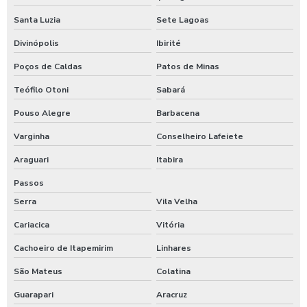
Válvula redutora de pressão caixa d água
Santa Luzia
Sete Lagoas
Válvula redutora de pressão para purificador
Divinópolis
Ibirité
Poços de Caldas
Patos de Minas
Válvula reguladora de vazão
Teófilo Otoni
Sabará
Válvula reguladora de vazão unidirecional
Pouso Alegre
Barbacena
Válvula de retenção 100mm
Varginha
Conselheiro Lafeiete
Válvula de retenção 100mm preço
Araguari
Itabira
Válvula de retenção 100mm valor
Passos
Válvula de retenção 150mm
Serra
Vila Velha
Cariacica
Vitória
Válvula de retenção 150mm ferro fundido
Cachoeiro de Itapemirim
Linhares
Válvula de retenção 4 polegadas
São Mateus
Colatina
Válvula de retenção 4 polegadas flangeada
Guarapari
Aracruz