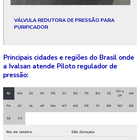
Válvula gaveta de bloqueio
Válvula gaveta de controle
VÁLVULA REDUTORA DE PRESSÃO PARA
PURIFICADOR
Válvula gaveta ferro fundido
Válvula gaveta flangeada
Válvula gaveta flangeada 6 polegadas
Principais cidades e regiões do Brasil onde
a Ivalsan atende Piloto regulador de
Válvula gaveta flangeada 6 polegadas preço
pressão:
Valvula gaveta flangeada preço
Válvula gaveta globo
GO e
RJ
MG
ES
SP
PR
SC
RS
PE
BA
CE
AM
DF
Válvula gaveta preço
PA
AC
AL
AP
MA
MT
MS
PB
PI
RN
RO
RR
Válvula gaveta para saneamento
SE
TO
Válvula gaveta tipo flangeada
Rio de Janeiro
São Gonçalo
Válvula gaveta tipo flangeada 6 polegadas