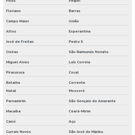
Picos
Piripiri
Floriano
Barras
Campo Maior
União
Altos
Esperantina
José de Freitas
Pedro II
Oeiras
São Raimundo Nonato
Miguel Alves
Luís Correia
Piracuruca
Cocal
Batalha
Corrente
Natal
Mossoró
Parnamirim
São Gonçalo do Amarante
Macaíba
Ceará-Mirim
Caicó
Açu
Currais Novos
São José de Mipibu