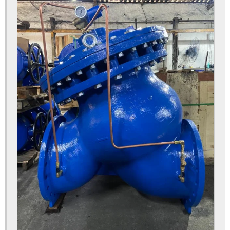
Válvula flangeada
Válvula gaveta
Válvula gaveta 6
Válvula gaveta 6 polegadas
Válvula gaveta de 6 polegadas preço
Válvula gaveta 8 polegadas
Válvula gaveta 8 polegadas preço
Válvula gaveta 8 preço
Válvula gaveta base atuador elétrico
Válvula gaveta base atuador pneumático
Válvula gaveta base atuadora