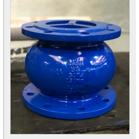
Válvula gaveta
Válvula gaveta 6
Válvula gaveta 6 polegadas
Válvula gaveta de 6 polegadas preço
Válvula gaveta 8 polegadas
Válvula gaveta 8 polegadas preço
Válvula gaveta 8 preço
Válvula gaveta base atuador elétrico
Válvula gaveta base atuador pneumático
Válvula gaveta base atuadora
Válvula gaveta de bloqueio