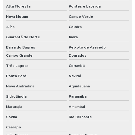
Alta Floresta
Pontes e Lacerda
Nova Mutum
Campo Verde
Juína
Colniza
Guarantã do Norte
Juara
Barra do Bugres
Peixoto de Azevedo
Campo Grande
Dourados
Três Lagoas
Corumbá
Ponta Porã
Naviraí
Nova Andradina
Aquidauana
Sidrolândia
Paranaíba
Maracaju
Amambai
Coxim
Rio Brilhante
Caarapó