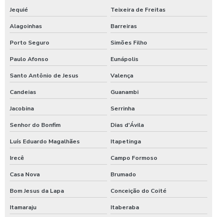
Jequié
Teixeira de Freitas
Alagoinhas
Barreiras
Porto Seguro
Simões Filho
Paulo Afonso
Eunápolis
Santo Antônio de Jesus
Valença
Candeias
Guanambi
Jacobina
Serrinha
Senhor do Bonfim
Dias d'Ávila
Luís Eduardo Magalhães
Itapetinga
Irecê
Campo Formoso
Casa Nova
Brumado
Bom Jesus da Lapa
Conceição do Coité
Itamaraju
Itaberaba