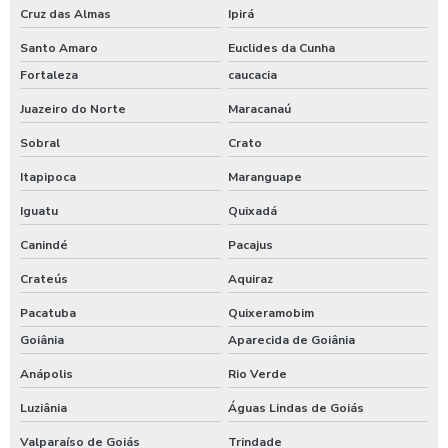
Cruz das Almas
Ipirá
Santo Amaro
Euclides da Cunha
Fortaleza
caucacia
Juazeiro do Norte
Maracanaú
Sobral
Crato
Itapipoca
Maranguape
Iguatu
Quixadá
Canindé
Pacajus
Crateús
Aquiraz
Pacatuba
Quixeramobim
Goiânia
Aparecida de Goiânia
Anápolis
Rio Verde
Luziânia
Águas Lindas de Goiás
Valparaíso de Goiás
Trindade