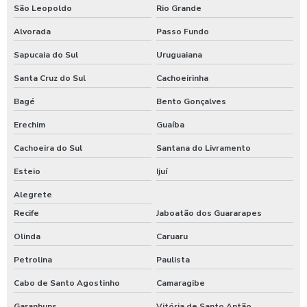
São Leopoldo
Rio Grande
Alvorada
Passo Fundo
Sapucaia do Sul
Uruguaiana
Santa Cruz do Sul
Cachoeirinha
Bagé
Bento Gonçalves
Erechim
Guaíba
Cachoeira do Sul
Santana do Livramento
Esteio
Ijuí
Alegrete
Recife
Jaboatão dos Guararapes
Olinda
Caruaru
Petrolina
Paulista
Cabo de Santo Agostinho
Camaragibe
Garanhuns
Vitória de Santo Antão