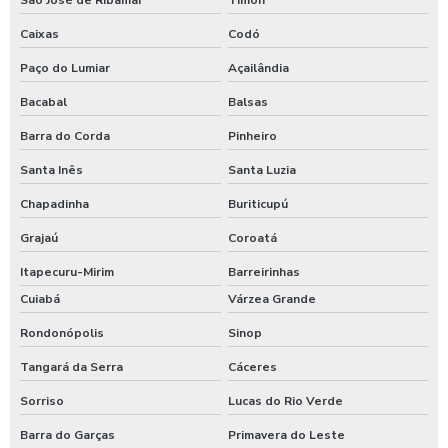
Caixas
Codó
Paço do Lumiar
Açailândia
Bacabal
Balsas
Barra do Corda
Pinheiro
Santa Inês
Santa Luzia
Chapadinha
Buriticupú
Grajaú
Coroatá
Itapecuru-Mirim
Barreirinhas
Cuiabá
Várzea Grande
Rondonópolis
Sinop
Tangará da Serra
Cáceres
Sorriso
Lucas do Rio Verde
Barra do Garças
Primavera do Leste