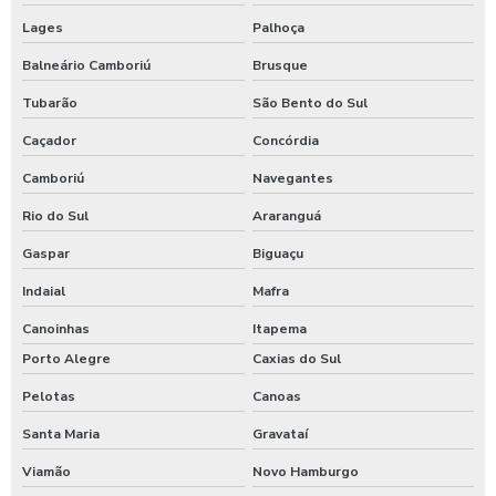
Lages
Palhoça
Balneário Camboriú
Brusque
Tubarão
São Bento do Sul
Caçador
Concórdia
Camboriú
Navegantes
Rio do Sul
Araranguá
Gaspar
Biguaçu
Indaial
Mafra
Canoinhas
Itapema
Porto Alegre
Caxias do Sul
Pelotas
Canoas
Santa Maria
Gravataí
Viamão
Novo Hamburgo