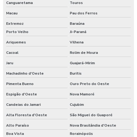
Canguaretama
Touros
Macau
Pau dos Ferros
Extremoz
Baraúna
Porto Velho
Ji-Paraná
Ariquemes
Vilhena
Cacoal
Rolim de Moura
Jaru
Guajará-Mirim
Machadinho d'Oeste
Buritis
Pimenta Bueno
Ouro Preto do Oeste
Espigão d'Oeste
Nova Mamoré
Candeias do Jamari
Cujubim
Alta Floresta d'Oeste
São Miguel do Guaporé
Alto Paraíso
Nova Brasilândia d'Oeste
Boa Vista
Rorainópolis