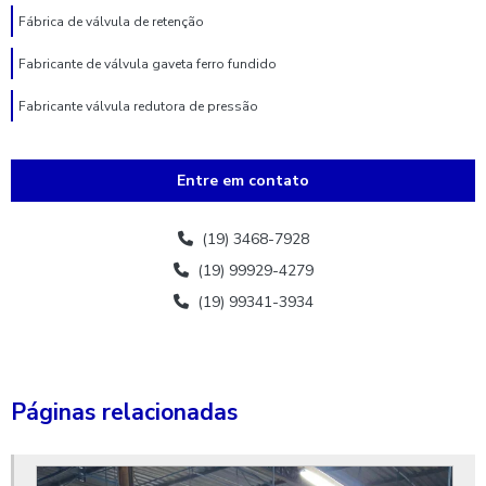
Fábrica de válvula de retenção
Fabricante de válvula gaveta ferro fundido
Fabricante válvula redutora de pressão
Fabricante de válvula de retenção
Entre em contato
Fornecedores de hidrante
Hidrante 3 bocas
(19) 3468-7928
(19) 99929-4279
Hidrante 3 polegadas
(19) 99341-3934
Hidrante 75mm
Hidrante de coluna
Hidrante de coluna completo
Páginas relacionadas
Hidrante completo preço