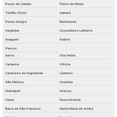
Válvula redutora de pressão para purificador
Poços de Caldas
Patos de Minas
Válvula reguladora de vazão
Teófilo Otoni
Sabará
Válvula reguladora de vazão unidirecional
Pouso Alegre
Barbacena
Varginha
Conselheiro Lafeiete
Válvula de retenção 100mm
Araguari
Itabira
Válvula de retenção 100mm preço
Passos
Válvula de retenção 100mm valor
Serra
Vila Velha
Válvula de retenção 150mm
Cariacica
Vitória
Válvula de retenção 150mm ferro fundido
Cachoeiro de Itapemirim
Linhares
São Mateus
Colatina
Válvula de retenção 4 polegadas
Guarapari
Aracruz
Válvula de retenção 4 polegadas flangeada
Viana
Nova Venécia
Válvula de retenção 400mm
Barra de São Francisco
Santa Maria de Jetibá
Válvula de retenção 5 polegadas