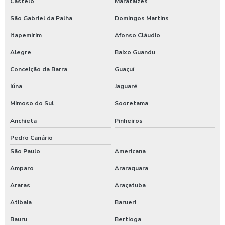
Castelo
Marataízes
Válvula de retenção 6
São Gabriel da Palha
Domingos Martins
Válvula de retenção para água
Itapemirim
Afonso Cláudio
Válvula de retenção para água quente
Alegre
Baixo Guandu
Conceição da Barra
Guaçuí
Válvula de retenção para águas pluviais
Iúna
Jaguaré
Válvula de retenção para bomba
Mimoso do Sul
Sooretama
Válvula de retenção para caixa d água
Anchieta
Pinheiros
Válvula de retenção para caixa d água preço
Pedro Canário
Válvula de retenção para esgoto 150mm
São Paulo
Americana
Amparo
Araraquara
Válvula de retenção para esgoto 200mm
Araras
Araçatuba
Válvula de retenção para esgoto 4 polegadas
Atibaia
Barueri
Válvula de retenção para esgoto 75mm
Bauru
Bertioga