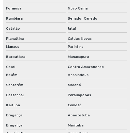
Formosa
Novo Gama
Itumbiara
Senador Canedo
Catalão
Jataí
Planaltina
Caldas Novas
Manaus
Parintins
Itacoatiara
Manacapuru
Coari
Centro Amazonense
Belém
Ananindeua
Santarém
Marabá
Castanhal
Parauapebas
Itaituba
Cametá
Bragança
Abaetetuba
Bragança
Marituba