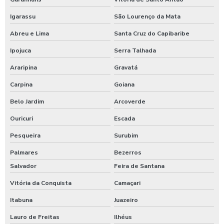
Igarassu
São Lourenço da Mata
Abreu e Lima
Santa Cruz do Capibaribe
Ipojuca
Serra Talhada
Araripina
Gravatá
Carpina
Goiana
Belo Jardim
Arcoverde
Ouricuri
Escada
Pesqueira
Surubim
Palmares
Bezerros
Salvador
Feira de Santana
Vitória da Conquista
Camaçari
Itabuna
Juazeiro
Lauro de Freitas
Ilhéus