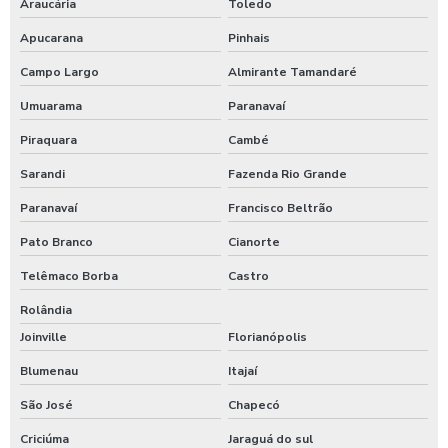
Araucária
Toledo
Apucarana
Pinhais
Campo Largo
Almirante Tamandaré
Umuarama
Paranavaí
Piraquara
Cambé
Sarandi
Fazenda Rio Grande
Paranavaí
Francisco Beltrão
Pato Branco
Cianorte
Telêmaco Borba
Castro
Rolândia
Joinville
Florianópolis
Blumenau
Itajaí
São José
Chapecó
Criciúma
Jaraguá do sul