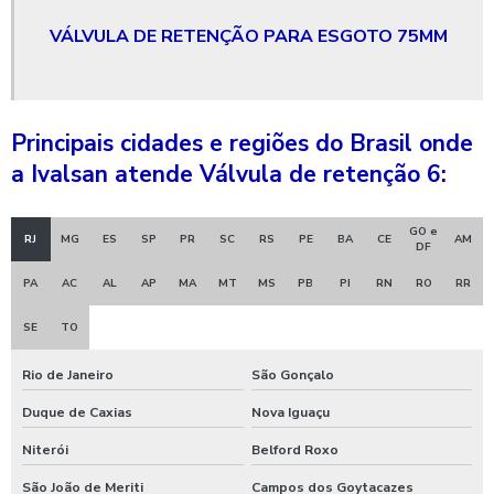
Válvula gaveta de controle
VÁLVULA DE RETENÇÃO PARA ESGOTO 75MM
Válvula gaveta ferro fundido
Válvula gaveta flangeada
Válvula gaveta flangeada 6 polegadas
Principais cidades e regiões do Brasil onde
a Ivalsan atende Válvula de retenção 6:
Válvula gaveta flangeada 6 polegadas preço
Valvula gaveta flangeada preço
GO e
RJ
MG
ES
SP
PR
SC
RS
PE
BA
CE
AM
DF
Válvula gaveta globo
PA
AC
AL
AP
MA
MT
MS
PB
PI
RN
RO
RR
Válvula gaveta preço
SE
TO
Válvula gaveta para saneamento
Rio de Janeiro
São Gonçalo
Válvula gaveta tipo flangeada
Duque de Caxias
Nova Iguaçu
Válvula gaveta tipo flangeada 6 polegadas
Niterói
Belford Roxo
Válvula gaveta tipo flangeada 6 polegadas preço
São João de Meriti
Campos dos Goytacazes