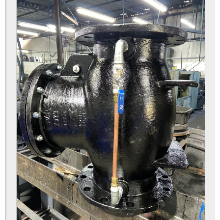
Hidrante custo
Hidrante de incêndio preço
Hidrante contra incêndios comprar
Hidrante onde encontrar
Hidrante de rua preço
Hidrante urbano preço
Hidrante valor
Hidrantes de incêndio valor
Hidrantes preço
Piloto redutor de pressão
Piloto regulador de pressão
Preço hidrante de coluna