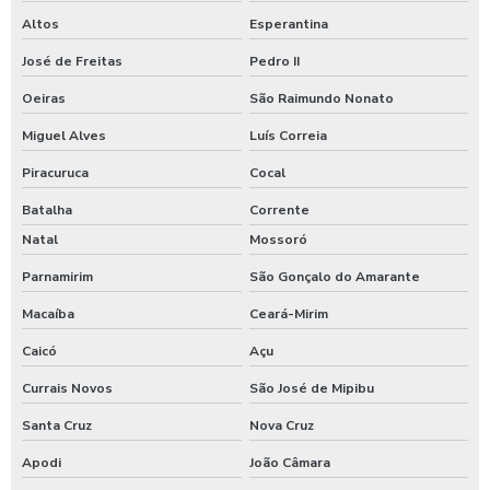
Altos
Esperantina
José de Freitas
Pedro II
Oeiras
São Raimundo Nonato
Miguel Alves
Luís Correia
Piracuruca
Cocal
Batalha
Corrente
Natal
Mossoró
Parnamirim
São Gonçalo do Amarante
Macaíba
Ceará-Mirim
Caicó
Açu
Currais Novos
São José de Mipibu
Santa Cruz
Nova Cruz
Apodi
João Câmara