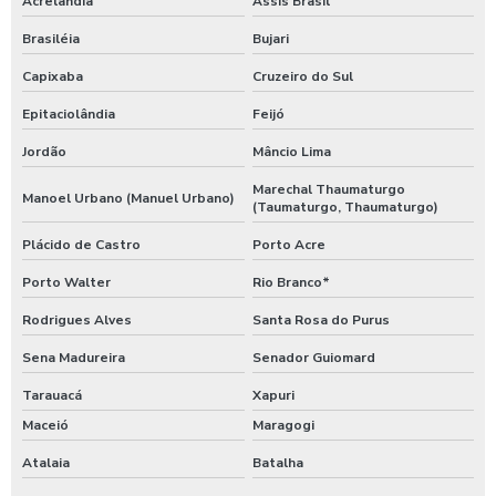
Acrelândia
Assis Brasil
Brasiléia
Bujari
Capixaba
Cruzeiro do Sul
Epitaciolândia
Feijó
Jordão
Mâncio Lima
Marechal Thaumaturgo
Manoel Urbano (Manuel Urbano)
(Taumaturgo, Thaumaturgo)
Plácido de Castro
Porto Acre
Porto Walter
Rio Branco*
Rodrigues Alves
Santa Rosa do Purus
Sena Madureira
Senador Guiomard
Tarauacá
Xapuri
Maceió
Maragogi
Atalaia
Batalha