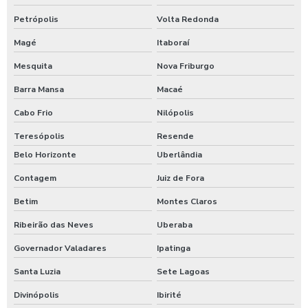
Válvula gaveta tipo flangeada preço
Petrópolis
Volta Redonda
Magé
Itaboraí
Válvula gaveta tipo flangeada valor
Mesquita
Nova Friburgo
Válvula gaveta valor
Barra Mansa
Macaé
Válvula globo
Cabo Frio
Nilópolis
Válvula globo flangeada
Teresópolis
Resende
Válvula limitadora de vazão
Belo Horizonte
Uberlândia
Válvula on off
Contagem
Juiz de Fora
Betim
Montes Claros
Válvula redutora de pressão
Ribeirão das Neves
Uberaba
Válvula redutora de pressão 2 polegadas
Governador Valadares
Ipatinga
Válvula redutora de pressão água
Santa Luzia
Sete Lagoas
Válvula redutora de pressão caixa d água
Divinópolis
Ibirité