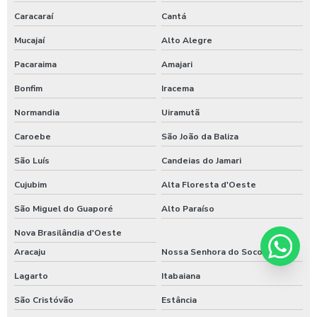
Caracaraí
Cantá
Mucajaí
Alto Alegre
Pacaraima
Amajari
Bonfim
Iracema
Normandia
Uiramutã
Caroebe
São João da Baliza
São Luís
Candeias do Jamari
Cujubim
Alta Floresta d'Oeste
São Miguel do Guaporé
Alto Paraíso
Nova Brasilândia d'Oeste
Aracaju
Nossa Senhora do Socorro
Lagarto
Itabaiana
São Cristóvão
Estância