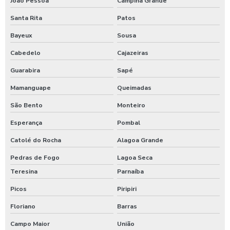
João Pessoa
Campina Grande
Santa Rita
Patos
Bayeux
Sousa
Cabedelo
Cajazeiras
Guarabira
Sapé
Mamanguape
Queimadas
São Bento
Monteiro
Esperança
Pombal
Catolé do Rocha
Alagoa Grande
Pedras de Fogo
Lagoa Seca
Teresina
Parnaíba
Picos
Piripiri
Floriano
Barras
Campo Maior
União