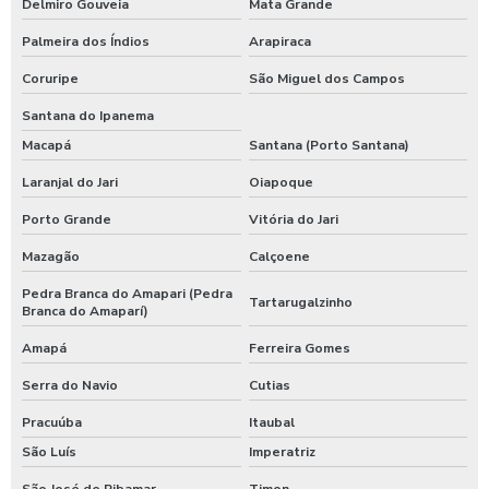
Delmiro Gouveia
Mata Grande
Palmeira dos Índios
Arapiraca
Coruripe
São Miguel dos Campos
Santana do Ipanema
Macapá
Santana (Porto Santana)
Laranjal do Jari
Oiapoque
Porto Grande
Vitória do Jari
Mazagão
Calçoene
Pedra Branca do Amapari (Pedra
Tartarugalzinho
Branca do Amaparí)
Amapá
Ferreira Gomes
Serra do Navio
Cutias
Pracuúba
Itaubal
São Luís
Imperatriz
São José de Ribamar
Timon