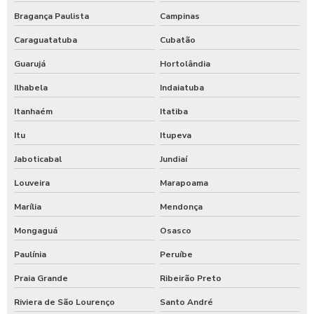
Válvula de retenção para esgoto em ferro fundido
Bragança Paulista
Campinas
Válvula de retenção saneamento
Caraguatatuba
Cubatão
Válvula sustentadora de pressão
Guarujá
Hortolândia
Válvula tipo y
Ilhabela
Indaiatuba
Itanhaém
Itatiba
Válvulas auto operadas
Itu
Itupeva
Válvulas de bloqueio
Jaboticabal
Jundiaí
Válvulas saneamento
Louveira
Marapoama
Válvulas para sistema de incêndio
Marília
Mendonça
Válvulas para sistema de incêndio hidrante
Mongaguá
Osasco
Ventosa de alta performance
Paulínia
Peruíbe
Praia Grande
Ribeirão Preto
Riviera de São Lourenço
Santo André