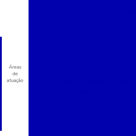
Válvula gaveta 6
Válvula g
Válvula gaveta de 6 polegadas preço
Válvula gaveta 8 polegadas preço
Válvula gaveta base atuador elétrico
Válvu
Válvula gaveta base atuadora
Vá
Áreas
Válvula gaveta de controle
Válv
de
atuação
Válvula gaveta flangeada
Válvula ga
Válvula gaveta flangeada 6 polegadas preço
Válvula gaveta globo
Válvula gaveta preço
Válvula gaveta tipo flangeada
Válvula ga
Válvula gaveta tipo flangeada