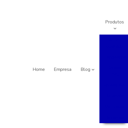
Produtos
Auto-
operado
Flangeados
Bolsas
Home
Empresa
Blog
PVC
Bolsas JGS
Retenção
Ventosas
Hidrantes