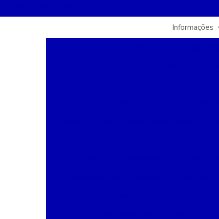
3934
(19) 99929-4279
Informações
Comprar hidrante
Comprar hid
Comprar válvula de retenção
Di
Empresa de hidrante incêndio
E
Fábrica de válvula gaveta
Fábric
Fabricante de válvula gaveta ferro fundido
Fa
Fabricante de válvula de retenção
Fornecedor
Hidrante 3 polegadas
Hidrante 7
Hidrante de coluna completo
Hidrante c
Hidrante de incêndio preço
Hidrant
Hidrante onde encontrar
Hidrante de rua