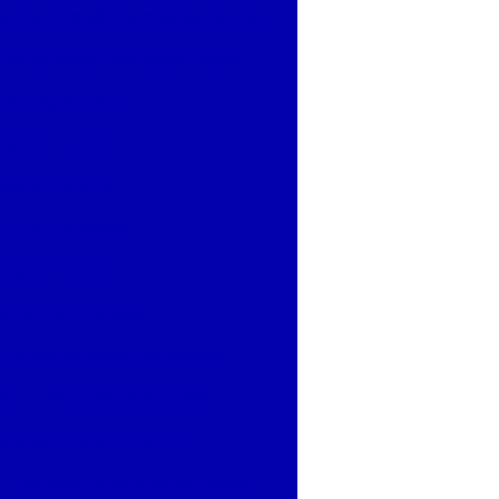
ula de retenção para águas pluviais
a de retenção para caixa d água
ixa d água preço
 esgoto 150mm
 esgoto 200mm
goto 4 polegadas
a esgoto 75mm
o em ferro fundido
ula sustentadora de pressão
as
Válvulas de bloqueio
ara sistema de incêndio
Ventosa de alta performance