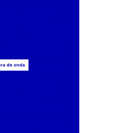
o valor
Hidrantes preço
o regulador de pressão
completo
Preço hidrantes incendio
Válvula de alívio de pressão
a de alívio de pressão regulável
ora de onda
Válvula de boia
lvula boia industrial
vula controladora de nível
de controle de fluxo
álvula controle de fluxo preço
Válvula de controle tipo globo
lvula flangeada
Válvula gaveta