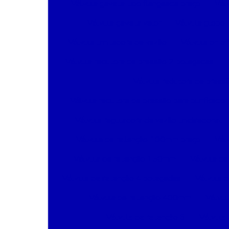
Válvula gaveta tipo flangeada preço
Vál
Válvula gaveta valor
Válvula globo
Válvula limitadora de vazão
Válvula on of
Válvula redutora de pressão 2 polegadas
Válvula redutora de pressã
Válvula redutora de pressão para purificador
Válvula reguladora de vazão unidirecional
Válvula de retenção 100mm preço
Vál
Válvula de retenção 150mm
Válvula de
Válvula de retenção 4 polegadas
Válvula 
Válvula de retenção 400mm
Válvul
Válvula de retenção 6
Válvula 