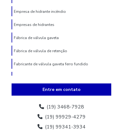
Empresa de hidrante incêndio
Empresas de hidrantes
Fábrica de válvula gaveta
Fábrica de válvula de retenção
Fabricante de válvula gaveta ferro fundido
Fabricante válvula redutora de pressão
Entre em contato
Fabricante de válvula de retenção
Fornecedores de hidrante
(19) 3468-7928
(19) 99929-4279
Hidrante 3 bocas
(19) 99341-3934
Hidrante 3 polegadas