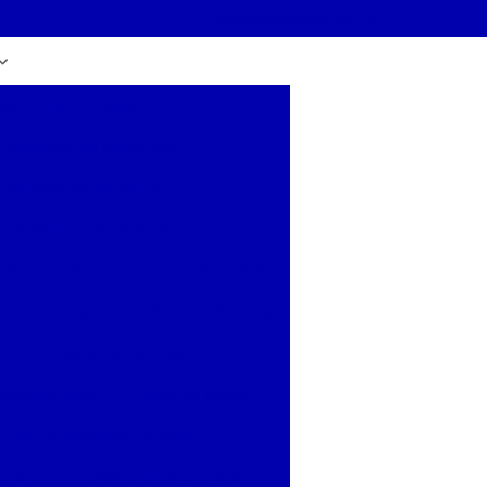
comercial@ivalsan.com.br
rante contra incêndio
stribuidora de hidrantes
mpresas de hidrantes
a de válvula de retenção
bricante válvula redutora de pressão
es de hidrante
Hidrante 3 bocas
5mm
Hidrante de coluna
ompleto preço
Hidrante custo
e contra incêndios comprar
 preço
Hidrante urbano preço