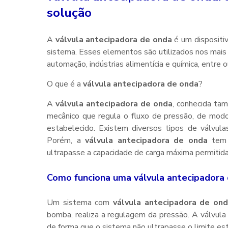
solução
A
válvula antecipadora de onda
é um dispositi
sistema. Esses elementos são utilizados nos mais
automação, indústrias alimentícia e química, entre o
O que é a
válvula antecipadora de onda
?
A
válvula antecipadora de onda
, conhecida ta
mecânico que regula o fluxo de pressão, de mod
estabelecido. Existem diversos tipos de válvulas
Porém, a
válvula antecipadora de onda
tem 
ultrapasse a capacidade de carga máxima permitida
Como funciona uma
válvula antecipadora
Um sistema com
válvula antecipadora de on
bomba, realiza a regulagem da pressão. A válvula 
de forma que o sistema não ultrapasse o limite es