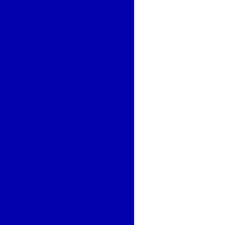
vula gaveta tipo flangeada valor
Válvula globo flangeada
f
Válvula redutora de pressão
Válvula redutora de pressão água
o caixa d água
Válvula reguladora de vazão
Válvula de retenção 100mm
vula de retenção 100mm valor
 retenção 150mm ferro fundido
de retenção 4 polegadas flangeada
a de retenção 5 polegadas
de retenção para água