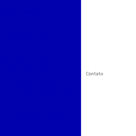
aveta 6 polegadas
Válvula gaveta 8 polegadas
Válvula gaveta 8 preço
la gaveta base atuador pneumático
lvula gaveta de bloqueio
ula gaveta ferro fundido
Contato
veta flangeada 6 polegadas
Valvula gaveta flangeada preço
Válvula gaveta para saneamento
veta tipo flangeada 6 polegadas
 6 polegadas preço