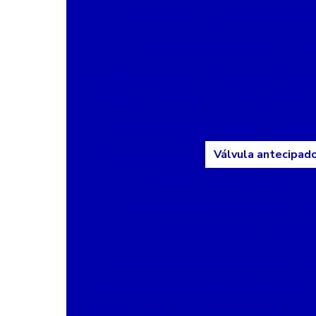
Hidrante valor
Hidrantes de incêndi
Piloto redutor de pressão
Pilot
Preço hidrante de coluna
Preço de hidrante 
Válvula de ação direta
Válvula de alívio
Válvula de alívio de pressão água
Válvul
Válvula de altitude
Válvula antecipad
Válvula de boia alta vazão
Vá
Válvula controladora de bomba
Vál
Válvula de controle
Válvula 
Válvula de controle de fluxo elétrica
V
Válvula de controle de fluxo unidirecional
Válvula de dilúvio
Válvula com flange
Vá