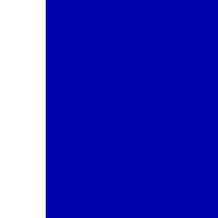
Válvula de retenção para água quente
Válv
Válvula de retenção para bomba
Válvul
Válvula de retenção para ca
Válvula de retenção para
Válvula de retenção para
Válvula de retenção para es
Válvula de retenção par
Válvula de retenção para esgot
Válvula de retenção saneamento
Válv
Válvula tipo y
Válvulas auto operad
Válvulas saneamento
Válvulas p
Válvulas para sistema de incêndio hidrante